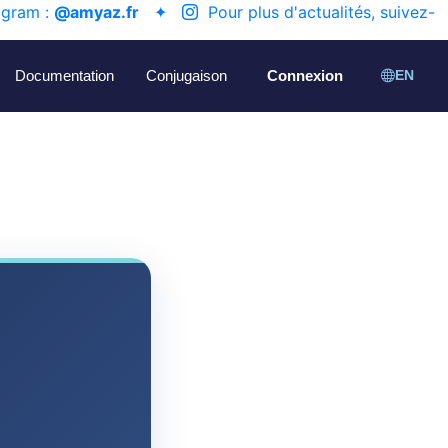
agram :
@amyaz.fr
✦
Pour plus d'actualités, suivez-
Documentation
Conjugaison
Connexion
EN