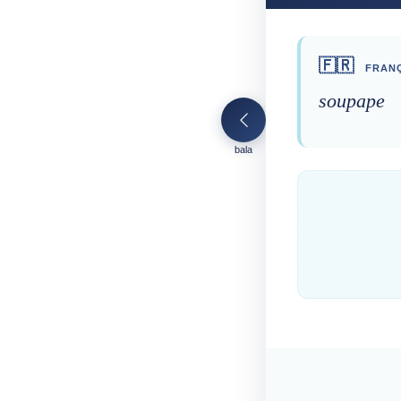
🇫🇷
FRANÇ
soupape
bala