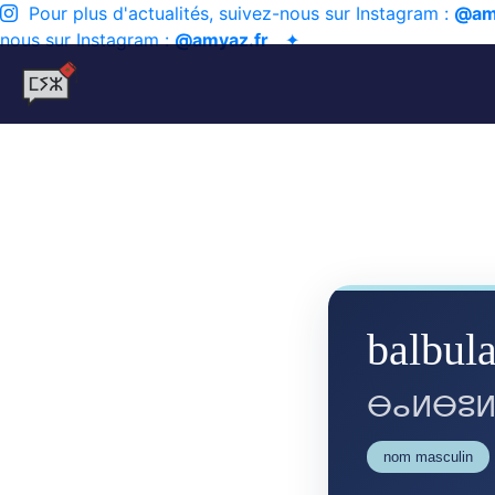
Pour plus d'actualités, suivez-nous sur Instagram :
@am
nous sur Instagram :
@amyaz.fr
✦
balbul
ⴱⴰⵍⴱⵓⵍ
nom masculin