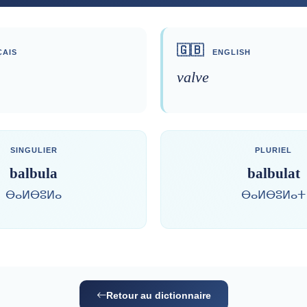
🇬🇧
AIS
ENGLISH
valve
SINGULIER
PLURIEL
balbula
balbulat
ⴱⴰⵍⴱⵓⵍⴰ
ⴱⴰⵍⴱⵓⵍⴰⵜ
Retour au dictionnaire