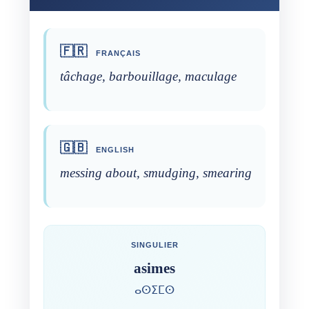
🇫🇷
FRANÇAIS
tâchage, barbouillage, maculage
🇬🇧
ENGLISH
messing about, smudging, smearing
SINGULIER
asimes
ⴰⵙⵉⵎⵙ