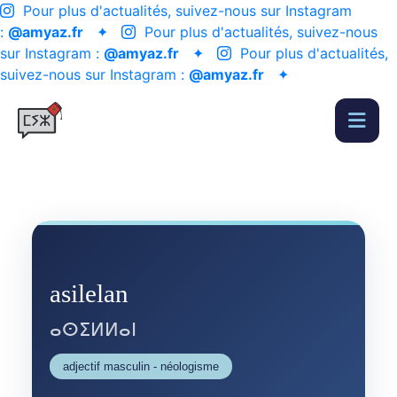
Pour plus d'actualités, suivez-nous sur Instagram
:
@amyaz.fr
✦
Pour plus d'actualités, suivez-nous
sur Instagram :
@amyaz.fr
✦
Pour plus d'actualités,
suivez-nous sur Instagram :
@amyaz.fr
✦
asilelan
ⴰⵙⵉⵍⵍⴰⵏ
adjectif masculin - néologisme