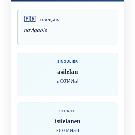
🇫🇷
FRANÇAIS
navigable
SINGULIER
asilelan
ⴰⵙⵉⵍⵍⴰⵏ
PLURIEL
isilelanen
ⵉⵙⵉⵍⵍⴰⵏⵏ