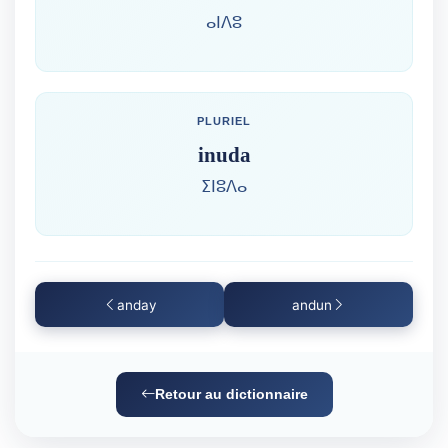
ⴰⵏⴷⵓ
PLURIEL
inuda
ⵉⵏⵓⴷⴰ
anday
andun
Retour au dictionnaire