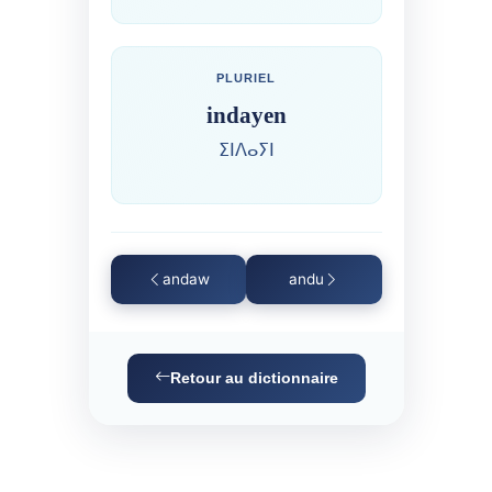
PLURIEL
indayen
ⵉⵏⴷⴰⵢⵏ
andaw
andu
Retour au dictionnaire