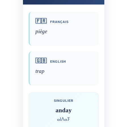
🇫🇷
FRANÇAIS
piège
🇬🇧
ENGLISH
trap
SINGULIER
anday
ⴰⵏⴷⴰⵢ