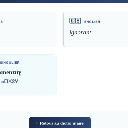
🇬🇧
IS
ENGLISH
ignorant
SINGULIER
amenzuɣ
ⴰⵎⵏⵣⵓⵖ
Retour au dictionnaire