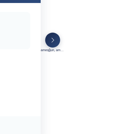
ameqǧun, ameqllun