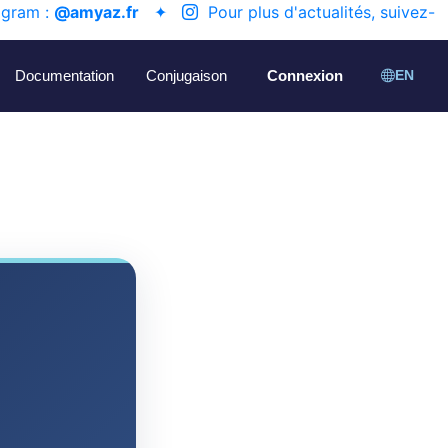
agram :
@amyaz.fr
✦
Pour plus d'actualités, suivez-
Documentation
Conjugaison
Connexion
EN