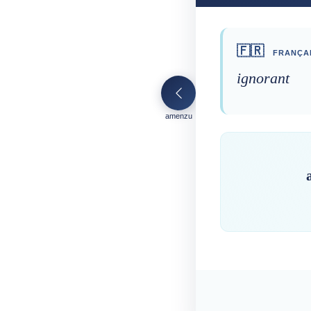
🇫🇷
FRANÇA
ignorant
amenzu