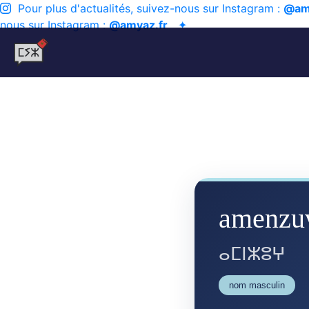
Pour plus d'actualités, suivez-nous sur Instagram :
@am
nous sur Instagram :
@amyaz.fr
✦
amenzu
ⴰⵎⵏⵣⵓⵖ
nom masculin