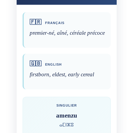
🇫🇷
FRANÇAIS
premier-né, aîné, céréale précoce
🇬🇧
ENGLISH
firstborn, eldest, early cereal
SINGULIER
amenzu
ⴰⵎⵏⵣⵓ