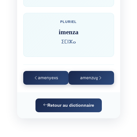
PLURIEL
imenza
ⵉⵎⵏⵣⴰ
amenyexs
amenzuɣ
Retour au dictionnaire