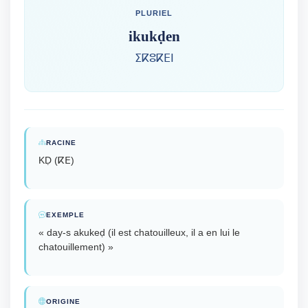
PLURIEL
ikukḍen
ⵉⴽⵓⴽⴹⵏ
RACINE
KḌ (ⴽⴹ)
EXEMPLE
« day-s akukeḍ (il est chatouilleux, il a en lui le
chatouillement) »
ORIGINE