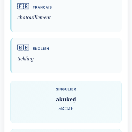
🇫🇷
FRANÇAIS
chatouillement
🇬🇧
ENGLISH
tickling
SINGULIER
akukeḍ
ⴰⴽⵓⴽⴹ