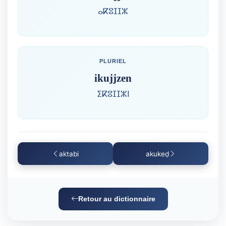
ⴰⴽⵓⵊⵊⵣ
PLURIEL
ikujjzen
ⵉⴽⵓⵊⵊⵣⵏ
aktabi
akukeḍ
Retour au dictionnaire