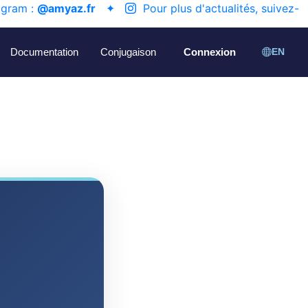
agram :
@amyaz.fr
✦
Pour plus d'actualités, suivez-
Documentation
Conjugaison
Connexion
EN