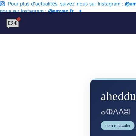
Pour plus d'actualités, suivez-nous sur Instagram :
@am
nous sur Instagram :
@amyaz.fr
✦
ahedd
ⴰⵀⴷⴷⵓⵏ
nom masculin