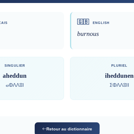
🇬🇧
AIS
ENGLISH
burnous
SINGULIER
PLURIEL
aheddun
iheddunen
ⴰⵀⴷⴷⵓⵏ
ⵉⵀⴷⴷⵓⵏⵏ
Retour au dictionnaire