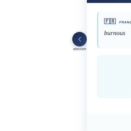
🇫🇷
FRANÇ
burnous
aḥeccem