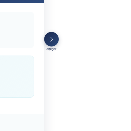
aḥegar