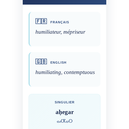
🇫🇷
FRANÇAIS
humiliateur, mépriseur
🇬🇧
ENGLISH
humiliating, contemptuous
SINGULIER
aḥegar
ⴰⵃⴳⴰⵔ