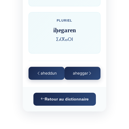
PLURIEL
iḥegaren
ⵉⵃⴳⴰⵔⵏ
aheddun
aheggar
Retour au dictionnaire