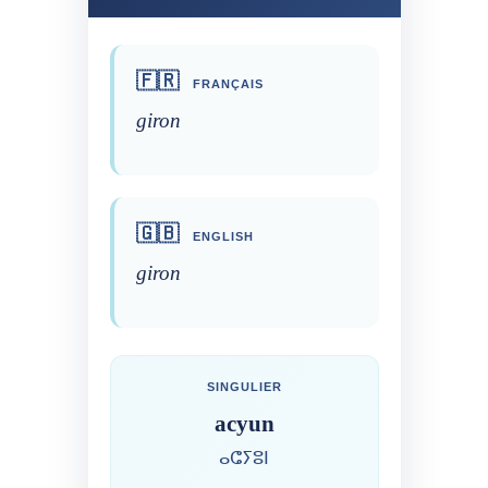
🇫🇷
FRANÇAIS
giron
🇬🇧
ENGLISH
giron
SINGULIER
acyun
ⴰⵛⵢⵓⵏ