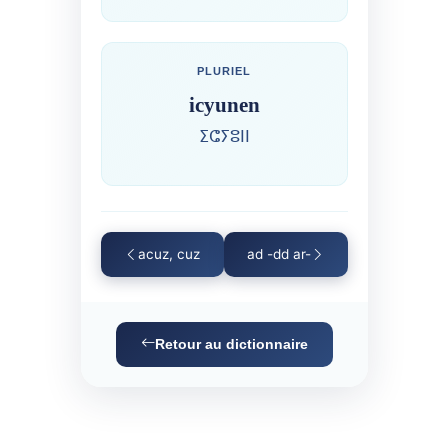
PLURIEL
icyunen
ⵉⵛⵢⵓⵏⵏ
acuz, cuz
ad -dd ar-
Retour au dictionnaire