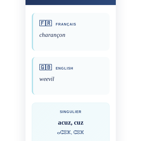
🇫🇷
FRANÇAIS
charançon
🇬🇧
ENGLISH
weevil
SINGULIER
acuz, cuz
ⴰⵛⵓⵣ, ⵛⵓⵣ