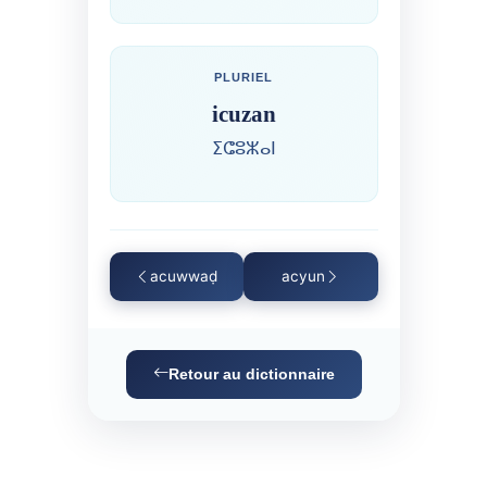
PLURIEL
icuzan
ⵉⵛⵓⵣⴰⵏ
acuwwaḍ
acyun
Retour au dictionnaire