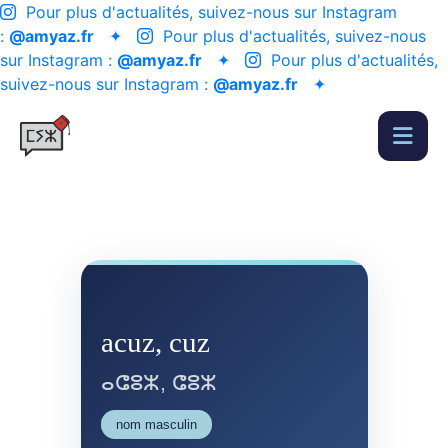
Pour plus d'actualités, suivez-nous sur Instagram
:
@amyaz.fr
✦
Pour plus d'actualités, suivez-nous
sur Instagram :
@amyaz.fr
✦
Pour plus d'actualités,
suivez-nous sur Instagram :
@amyaz.fr
✦
acuz, cuz
ⴰⵛⵓⵣ, ⵛⵓⵣ
nom masculin