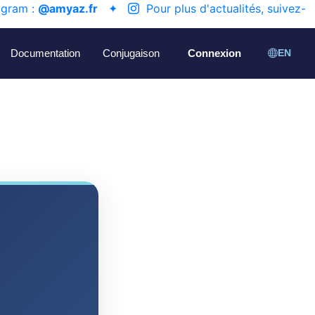
agram :
@amyaz.fr
✦
Pour plus d'actualités, suivez-
Documentation
Conjugaison
Connexion
EN