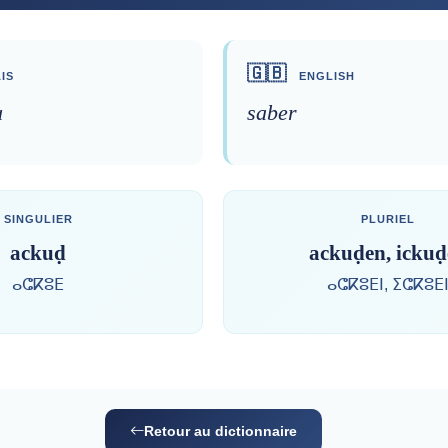
🇬🇧
IS
ENGLISH
u
saber
SINGULIER
PLURIEL
ackuḍ
ackuḍen, ickuḍ
ⴰⵛⴽⵓⴹ
ⴰⵛⴽⵓⴹⵏ, ⵉⵛⴽⵓⴹ
Retour au dictionnaire