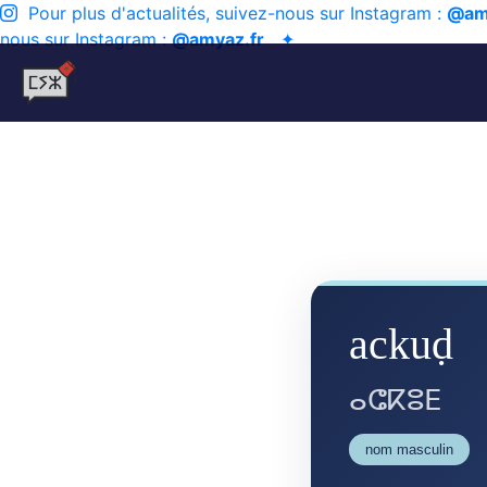
Pour plus d'actualités, suivez-nous sur Instagram :
@am
nous sur Instagram :
@amyaz.fr
✦
ackuḍ
ⴰⵛⴽⵓⴹ
nom masculin