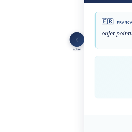
🇫🇷
FRANÇA
objet point
ackar