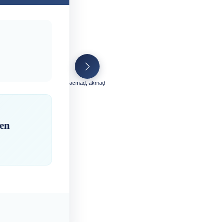
acmaḍ, akmaḍ
en
ⵏ