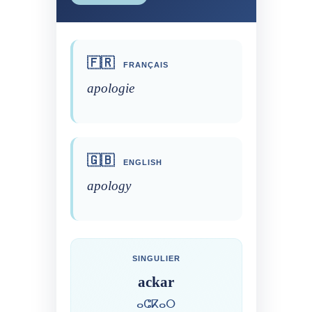
🇫🇷
FRANÇAIS
apologie
🇬🇧
ENGLISH
apology
SINGULIER
ackar
ⴰⵛⴽⴰⵔ