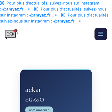
Pour plus d'actualités, suivez-nous sur Instagram
:
@amyaz.fr
✦
Pour plus d'actualités, suivez-nous
sur Instagram :
@amyaz.fr
✦
Pour plus d'actualités,
suivez-nous sur Instagram :
@amyaz.fr
✦
ackar
ⴰⵛⴽⴰⵔ
nom masculin