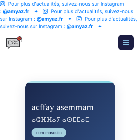
Pour plus d'actualités, suivez-nous sur Instagram
:
@amyaz.fr
✦
Pour plus d'actualités, suivez-nous
sur Instagram :
@amyaz.fr
✦
Pour plus d'actualités,
suivez-nous sur Instagram :
@amyaz.fr
✦
acffay asemmam
ⴰⵛⴼⴼⴰⵢ ⴰⵙⵎⵎⴰⵎ
nom masculin