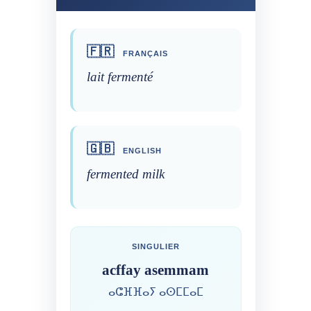
🇫🇷
FRANÇAIS
lait fermenté
🇬🇧
ENGLISH
fermented milk
SINGULIER
acffay asemmam
ⴰⵛⴼⴼⴰⵢ ⴰⵙⵎⵎⴰⵎ