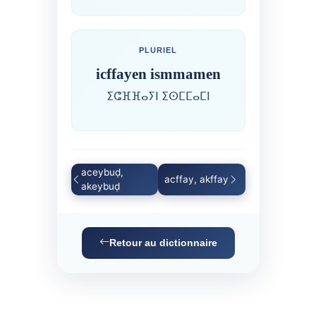
PLURIEL
icffayen ismmamen
ⵉⵛⴼⴼⴰⵢⵏ ⵉⵙⵎⵎⴰⵎⵏ
aceybuḍ,
acffay, akffay
akeybuḍ
Retour au dictionnaire