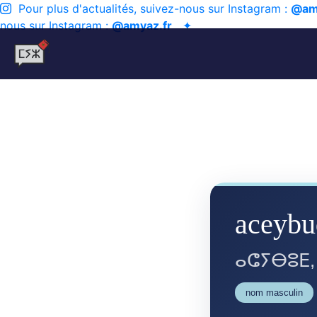
Pour plus d'actualités, suivez-nous sur Instagram :
@am
nous sur Instagram :
@amyaz.fr
✦
aceybu
ⴰⵛⵢⴱⵓⴹ,
nom masculin