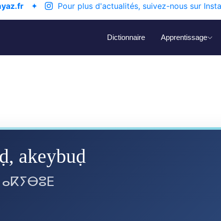
yaz.fr
✦
Pour plus d'actualités, suivez-nous sur Inst
Dictionnaire
Apprentissage
ḍ, akeybuḍ
 ⴰⴽⵢⴱⵓⴹ