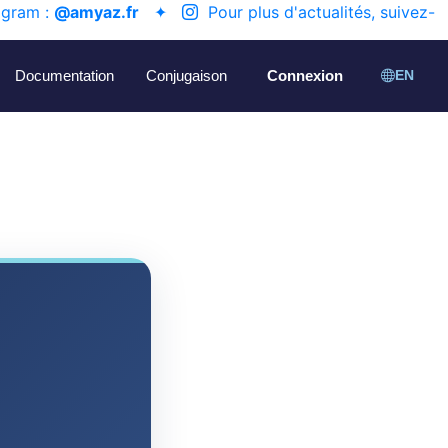
agram :
@amyaz.fr
✦
Pour plus d'actualités, suivez-
Documentation
Conjugaison
Connexion
EN