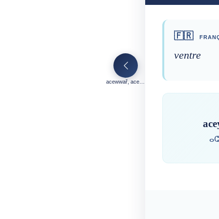
🇫🇷
FRANÇ
ventre
acewwař, acewwal
ace
ⴰⵛ