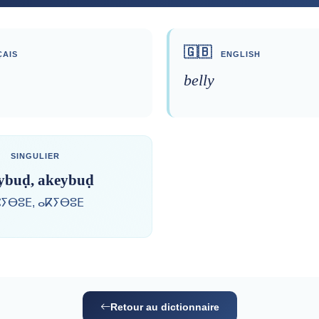
🇬🇧
AIS
ENGLISH
belly
SINGULIER
ybuḍ, akeybuḍ
ⵢⴱⵓⴹ, ⴰⴽⵢⴱⵓⴹ
Retour au dictionnaire