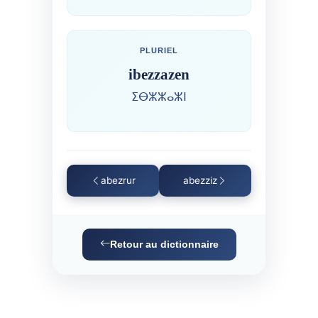
PLURIEL
ibezzazen
ⵉⴱⵣⵣⴰⵣⵏ
abezrur
abezziz
Retour au dictionnaire