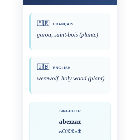
🇫🇷
FRANÇAIS
garou, saint-bois (plante)
🇬🇧
ENGLISH
werewolf, holy wood (plant)
SINGULIER
abezzaz
ⴰⴱⵣⵣⴰⵣ