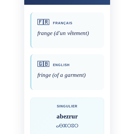
🇫🇷
FRANÇAIS
frange (d'un vêtement)
🇬🇧
ENGLISH
fringe (of a garment)
SINGULIER
abezrur
ⴰⴱⵣⵔⵓⵔ