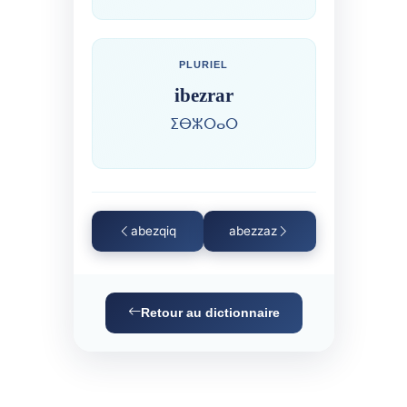
PLURIEL
ibezrar
ⵉⴱⵣⵔⴰⵔ
abezqiq
abezzaz
Retour au dictionnaire