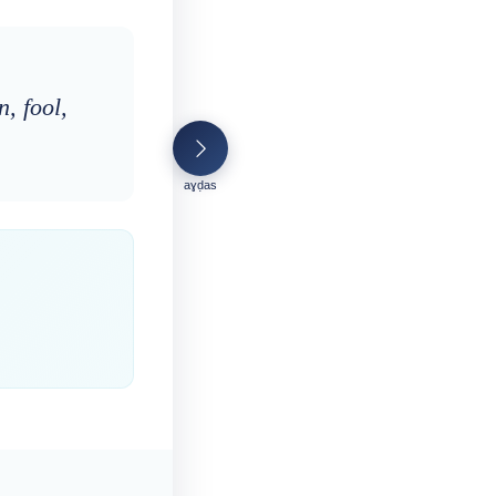
n, fool,
aɣḍas