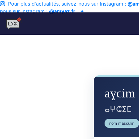
Pour plus d'actualités, suivez-nous sur Instagram :
@am
nous sur Instagram :
@amyaz.fr
✦
aɣcim
ⴰⵖⵛⵉⵎ
nom masculin