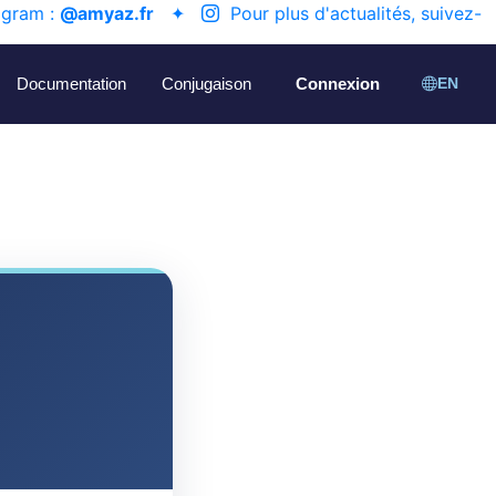
agram :
@amyaz.fr
✦
Pour plus d'actualités, suivez-
Documentation
Conjugaison
Connexion
EN