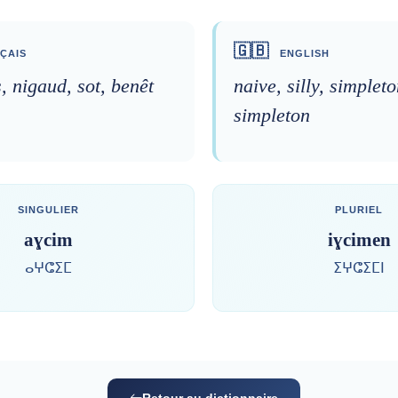
🇬🇧
ÇAIS
ENGLISH
s, nigaud, sot, benêt
naive, silly, simpleto
simpleton
SINGULIER
PLURIEL
aɣcim
iɣcimen
ⴰⵖⵛⵉⵎ
ⵉⵖⵛⵉⵎⵏ
Retour au dictionnaire