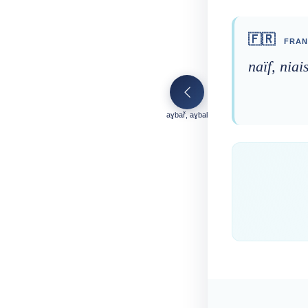
🇫🇷
FRAN
naïf, niai
aɣbař, aɣbal