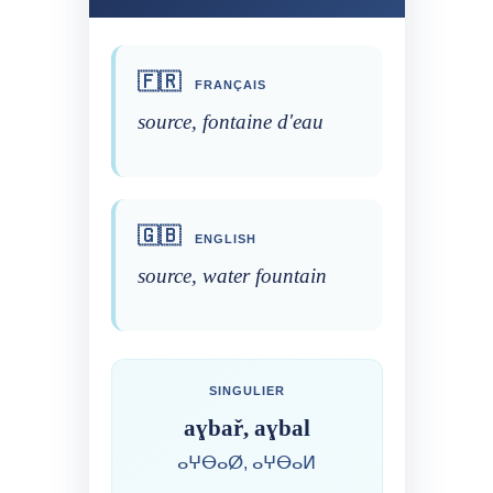
🇫🇷
FRANÇAIS
source, fontaine d'eau
🇬🇧
ENGLISH
source, water fountain
SINGULIER
aɣbař, aɣbal
ⴰⵖⴱⴰⵁ, ⴰⵖⴱⴰⵍ