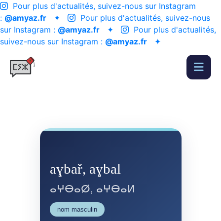
Pour plus d'actualités, suivez-nous sur Instagram
:
@amyaz.fr
✦
Pour plus d'actualités, suivez-nous
sur Instagram :
@amyaz.fr
✦
Pour plus d'actualités,
suivez-nous sur Instagram :
@amyaz.fr
✦
aɣbař, aɣbal
ⴰⵖⴱⴰⵁ, ⴰⵖⴱⴰⵍ
nom masculin