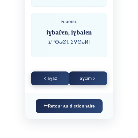
PLURIEL
iɣbařen, iɣbalen
ⵉⵖⴱⴰⵁⵏ, ⵉⵖⴱⴰⵍⵏ
aɣaz
aɣcim
Retour au dictionnaire