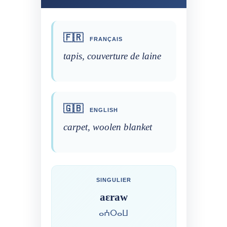
🇫🇷
FRANÇAIS
tapis, couverture de laine
🇬🇧
ENGLISH
carpet, woolen blanket
SINGULIER
aɛraw
ⴰⵄⵔⴰⵡ