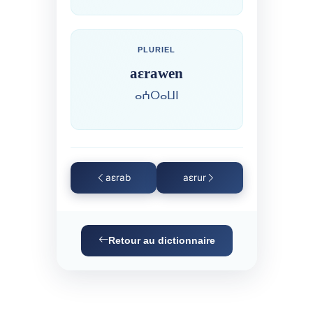
PLURIEL
aɛrawen
ⴰⵄⵔⴰⵡⵏ
aɛrab
aɛrur
Retour au dictionnaire