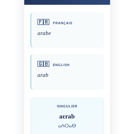
🇫🇷
FRANÇAIS
arabe
🇬🇧
ENGLISH
arab
SINGULIER
aɛrab
ⴰⵄⵔⴰⴱ