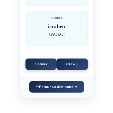
PLURIEL
iɛraben
ⵉⵄⵔⴰⴱⵏ
aɛmud
aɛraw
Retour au dictionnaire