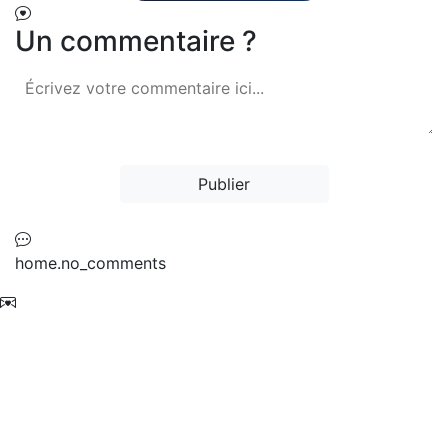
Un commentaire ?
Publier
home.no_comments
Ne manquez jamais une mise à jour sur
les richesses de la langue rifaine !
Abonnez-vous à notre newsletter pour
recevoir les dernières traductions
directement dans votre boîte mail.