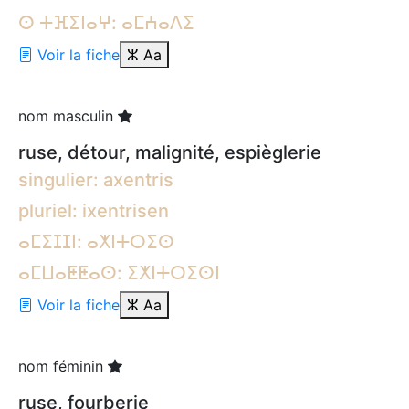
ⵙ ⵜⴼⵉⵏⴰⵖ: ⴰⵎⵄⴰⴷⵉ
Voir la fiche
ⵣ
Aa
nom masculin
ruse, détour, malignité, espièglerie
singulier: axentris
pluriel: ixentrisen
ⴰⵎⵉⵊⵊⵏ: ⴰⵅⵏⵜⵔⵉⵙ
ⴰⵎⵡⴰⵟⵟⴰⵙ: ⵉⵅⵏⵜⵔⵉⵙⵏ
Voir la fiche
ⵣ
Aa
nom féminin
ruse, fourberie