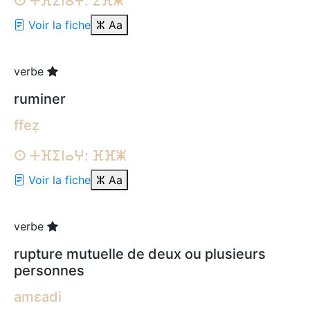
ⵙ ⵜⴼⵉⵏⴰⵖ: ⵉⴼⵥ
Voir la fiche
ⵣ
Aa
verbe
ruminer
ffeẓ
ⵙ ⵜⴼⵉⵏⴰⵖ: ⴼⴼⵥ
Voir la fiche
ⵣ
Aa
verbe
rupture mutuelle de deux ou plusieurs
personnes
amɛadi