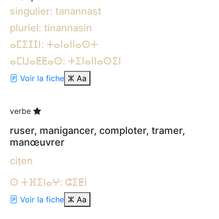
singulier: tanannast
pluriel: tinannasin
ⴰⵎⵉⵊⵊⵏ: ⵜⴰⵏⴰⵏⵏⴰⵙⵜ
ⴰⵎⵡⴰⵟⵟⴰⵙ: ⵜⵉⵏⴰⵏⵏⴰⵙⵉⵏ
Voir la fiche
ⵣ
Aa
verbe
ruser, manigancer, comploter, tramer,
manœuvrer
ciṭen
ⵙ ⵜⴼⵉⵏⴰⵖ: ⵛⵉⵟⵏ
Voir la fiche
ⵣ
Aa