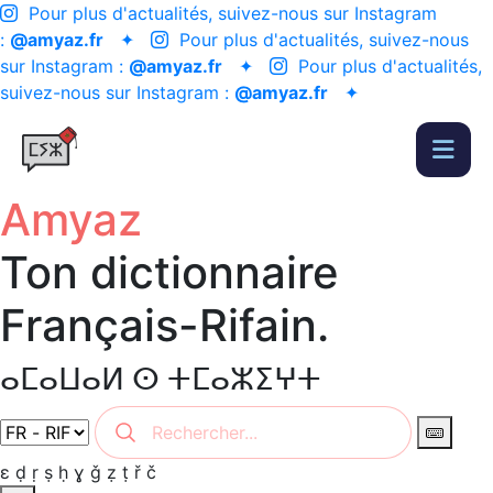
Pour plus d'actualités, suivez-nous sur Instagram
:
@amyaz.fr
✦
Pour plus d'actualités, suivez-nous
sur Instagram :
@amyaz.fr
✦
Pour plus d'actualités,
suivez-nous sur Instagram :
@amyaz.fr
✦
Amyaz
Ton dictionnaire
Français-Rifain.
ⴰⵎⴰⵡⴰⵍ ⵙ ⵜⵎⴰⵣⵉⵖⵜ
ɛ
ḍ
ṛ
ṣ
ḥ
ɣ
ǧ
ẓ
ṭ
ř
č