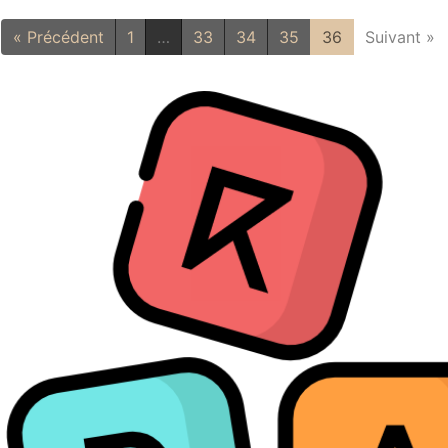
« Précédent
1
…
33
34
35
36
Suivant »