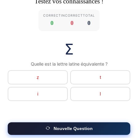
Testez vos connaissances !
CORRECT
INCORRECT
TOTAL
0
0
0
ⵉ
Quelle est la lettre latine équivalente ?
ẓ
t
i
l
Nouvelle Question