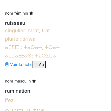
nom féminin
ruisseau
singulier: tarat, trat
pluriel: tiriwa
ⴰⵎⵉⵊⵊⵏ: ⵜⴰⵔⴰⵜ, ⵜⵔⴰⵜ
ⴰⵎⵡⴰⵟⵟⴰⵙ: ⵜⵉⵔⵉⵡⴰ
Voir la fiche
ⵣ
Aa
nom masculin
rumination
ifeẓ