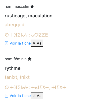
nom masculin
rusticage, maculation
abeqqeḍ
ⵙ ⵜⴼⵉⵏⴰⵖ: ⴰⴱⵇⵇⴹ
Voir la fiche
ⵣ
Aa
nom féminin
rythme
tanixt, tnixt
ⵙ ⵜⴼⵉⵏⴰⵖ: ⵜⴰⵏⵉⵅⵜ, ⵜⵏⵉⵅⵜ
Voir la fiche
ⵣ
Aa