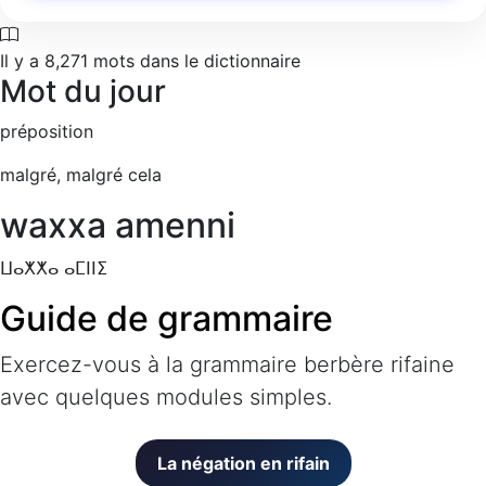
Il y a
8,271
mots dans le dictionnaire
Mot du jour
préposition
malgré, malgré cela
waxxa amenni
ⵡⴰⵅⵅⴰ ⴰⵎⵏⵏⵉ
Guide de grammaire
Exercez-vous à la grammaire berbère rifaine
avec quelques modules simples.
La négation en rifain