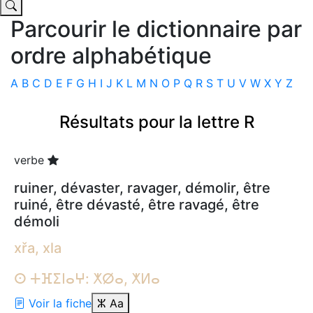
Parcourir le dictionnaire par
ordre alphabétique
A
B
C
D
E
F
G
H
I
J
K
L
M
N
O
P
Q
R
S
T
U
V
W
X
Y
Z
Résultats pour la lettre R
verbe
ruiner, dévaster, ravager, démolir, être
ruiné, être dévasté, être ravagé, être
démoli
xřa, xla
ⵙ ⵜⴼⵉⵏⴰⵖ: ⵅⵁⴰ, ⵅⵍⴰ
Voir la fiche
ⵣ
Aa