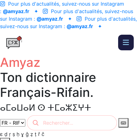
Pour plus d'actualités, suivez-nous sur Instagram
:
@amyaz.fr
✦
Pour plus d'actualités, suivez-nous
sur Instagram :
@amyaz.fr
✦
Pour plus d'actualités,
suivez-nous sur Instagram :
@amyaz.fr
✦
Amyaz
Ton dictionnaire
Français-Rifain.
ⴰⵎⴰⵡⴰⵍ ⵙ ⵜⵎⴰⵣⵉⵖⵜ
ɛ
ḍ
ṛ
ṣ
ḥ
ɣ
ǧ
ẓ
ṭ
ř
č