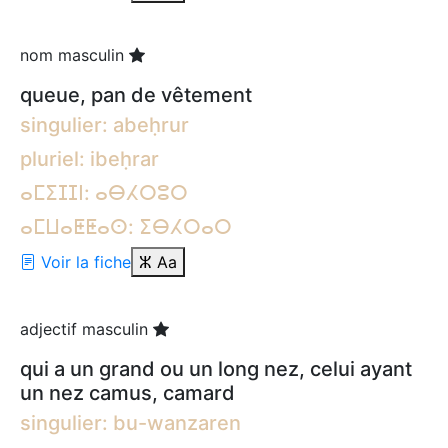
nom masculin
queue, pan de vêtement
singulier: abeḥrur
pluriel: ibeḥrar
ⴰⵎⵉⵊⵊⵏ: ⴰⴱⵃⵔⵓⵔ
ⴰⵎⵡⴰⵟⵟⴰⵙ: ⵉⴱⵃⵔⴰⵔ
Voir la fiche
ⵣ
Aa
adjectif masculin
qui a un grand ou un long nez, celui ayant
un nez camus, camard
singulier: bu-wanzaren