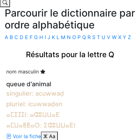
Parcourir le dictionnaire par
ordre alphabétique
A
B
C
D
E
F
G
H
I
J
K
L
M
N
O
P
Q
R
S
T
U
V
W
X
Y
Z
Résultats pour la lettre Q
nom masculin
queue d'animal
singulier: acuwwaḍ
pluriel: icuwwaḍen
ⴰⵎⵉⵊⵊⵏ: ⴰⵛⵓⵡⵡⴰⴹ
ⴰⵎⵡⴰⵟⵟⴰⵙ: ⵉⵛⵓⵡⵡⴰⴹⵏ
Voir la fiche
ⵣ
Aa