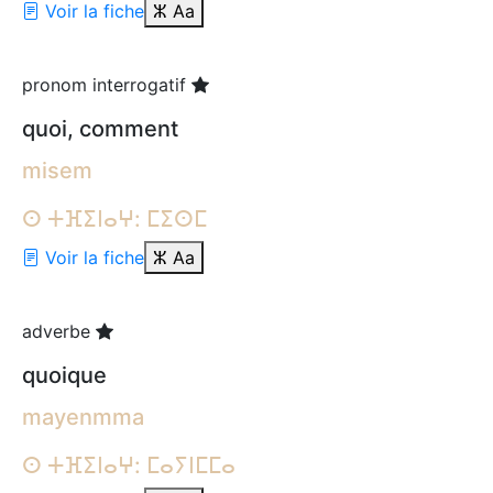
Voir la fiche
ⵣ
Aa
pronom interrogatif
quoi, comment
misem
ⵙ ⵜⴼⵉⵏⴰⵖ: ⵎⵉⵙⵎ
Voir la fiche
ⵣ
Aa
adverbe
quoique
mayenmma
ⵙ ⵜⴼⵉⵏⴰⵖ: ⵎⴰⵢⵏⵎⵎⴰ