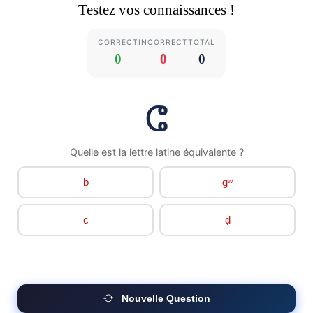
Testez vos connaissances !
CORRECT
INCORRECT
TOTAL
0
0
0
ⵛ
Quelle est la lettre latine équivalente ?
b
ɡʷ
c
ḍ
Nouvelle Question