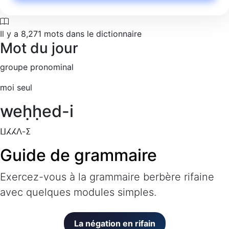
Il y a
8,271
mots dans le dictionnaire
Mot du jour
groupe pronominal
moi seul
weḥḥed-i
ⵡⵃⵃⴷ-ⵉ
Guide de grammaire
Exercez-vous à la grammaire berbère rifaine
avec quelques modules simples.
La négation en rifain