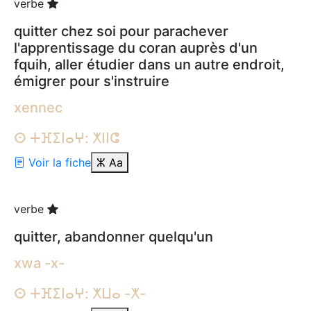
verbe
quitter chez soi pour parachever
l'apprentissage du coran auprès d'un
fquih, aller étudier dans un autre endroit,
émigrer pour s'instruire
xennec
ⵙ ⵜⴼⵉⵏⴰⵖ: ⵅⵏⵏⵛ
Voir la fiche
ⵣ
Aa
verbe
quitter, abandonner quelqu'un
xwa -x-
ⵙ ⵜⴼⵉⵏⴰⵖ: ⵅⵡⴰ -ⵅ-