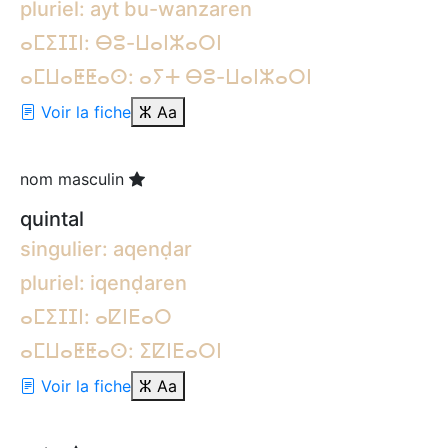
pluriel: ayt bu-wanzaren
ⴰⵎⵉⵊⵊⵏ: ⴱⵓ-ⵡⴰⵏⵣⴰⵔⵏ
ⴰⵎⵡⴰⵟⵟⴰⵙ: ⴰⵢⵜ ⴱⵓ-ⵡⴰⵏⵣⴰⵔⵏ
Voir la fiche
ⵣ
Aa
nom masculin
quintal
singulier: aqenḍar
pluriel: iqenḍaren
ⴰⵎⵉⵊⵊⵏ: ⴰⵇⵏⴹⴰⵔ
ⴰⵎⵡⴰⵟⵟⴰⵙ: ⵉⵇⵏⴹⴰⵔⵏ
Voir la fiche
ⵣ
Aa