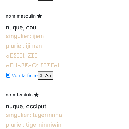
nom masculin
nuque, cou
singulier: ijem
pluriel: ijiman
ⴰⵎⵉⵊⵊⵏ: ⵉⵊⵎ
ⴰⵎⵡⴰⵟⵟⴰⵙ: ⵉⵊⵉⵎⴰⵏ
Voir la fiche
ⵣ
Aa
nom féminin
nuque, occiput
singulier: tagerninna
pluriel: tigerninniwin