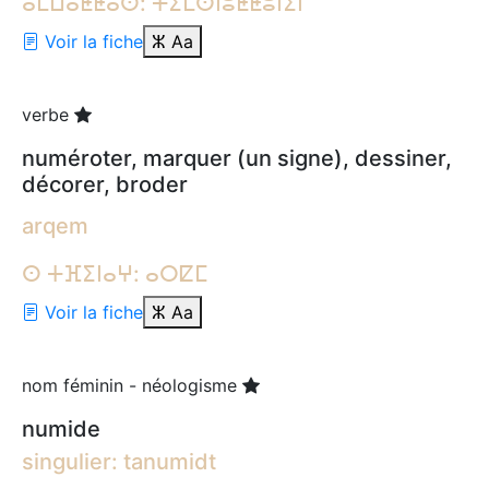
ⴰⵎⵡⴰⵟⵟⴰⵙ: ⵜⵉⵎⵙⵏⵓⵟⵟⵓⵏⵉⵏ
Voir la fiche
ⵣ
Aa
verbe
numéroter, marquer (un signe), dessiner,
décorer, broder
arqem
ⵙ ⵜⴼⵉⵏⴰⵖ: ⴰⵔⵇⵎ
Voir la fiche
ⵣ
Aa
nom féminin - néologisme
numide
singulier: tanumidt