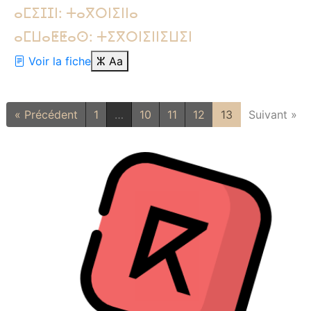
ⴰⵎⵉⵊⵊⵏ: ⵜⴰⴳⵔⵏⵉⵏⵏⴰ
ⴰⵎⵡⴰⵟⵟⴰⵙ: ⵜⵉⴳⵔⵏⵉⵏⵏⵉⵡⵉⵏ
Voir la fiche
ⵣ
Aa
« Précédent
1
…
10
11
12
13
Suivant »