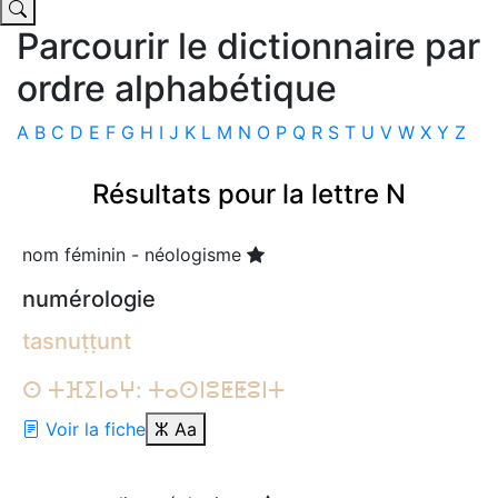
Parcourir le dictionnaire par
ordre alphabétique
A
B
C
D
E
F
G
H
I
J
K
L
M
N
O
P
Q
R
S
T
U
V
W
X
Y
Z
Résultats pour la lettre N
nom féminin - néologisme
numérologie
tasnuṭṭunt
ⵙ ⵜⴼⵉⵏⴰⵖ: ⵜⴰⵙⵏⵓⵟⵟⵓⵏⵜ
Voir la fiche
ⵣ
Aa