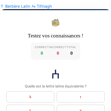
Berbère Latin
Tifinagh
Testez vos connaissances !
CORRECT
INCORRECT
TOTAL
0
0
0
ⵄ
Quelle est la lettre latine équivalente ?
k
ṛ
ɛ
y