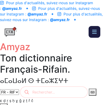
Pour plus d'actualités, suivez-nous sur Instagram
:
@amyaz.fr
✦
Pour plus d'actualités, suivez-nous
sur Instagram :
@amyaz.fr
✦
Pour plus d'actualités,
suivez-nous sur Instagram :
@amyaz.fr
✦
Amyaz
Ton dictionnaire
Français-Rifain.
ⴰⵎⴰⵡⴰⵍ ⵙ ⵜⵎⴰⵣⵉⵖⵜ
ɛ
ḍ
ṛ
ṣ
ḥ
ɣ
ǧ
ẓ
ṭ
ř
č