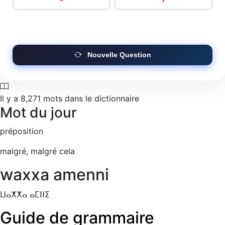
Nouvelle Question
Il y a
8,271
mots dans le dictionnaire
Mot du jour
préposition
malgré, malgré cela
waxxa amenni
ⵡⴰⵅⵅⴰ ⴰⵎⵏⵏⵉ
Guide de grammaire