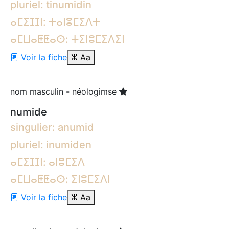
pluriel: tinumidin
ⴰⵎⵉⵊⵊⵏ: ⵜⴰⵏⵓⵎⵉⴷⵜ
ⴰⵎⵡⴰⵟⵟⴰⵙ: ⵜⵉⵏⵓⵎⵉⴷⵉⵏ
Voir la fiche
ⵣ
Aa
nom masculin - néologimse
numide
singulier: anumid
pluriel: inumiden
ⴰⵎⵉⵊⵊⵏ: ⴰⵏⵓⵎⵉⴷ
ⴰⵎⵡⴰⵟⵟⴰⵙ: ⵉⵏⵓⵎⵉⴷⵏ
Voir la fiche
ⵣ
Aa