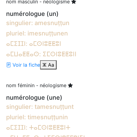
nom masculin - néologisme
numérologue (un)
singulier: amesnuṭṭun
pluriel: imesnuṭṭunen
ⴰⵎⵉⵊⵊⵏ: ⴰⵎⵙⵏⵓⵟⵟⵓⵏ
ⴰⵎⵡⴰⵟⵟⴰⵙ: ⵉⵎⵙⵏⵓⵟⵟⵓⵏⵏ
Voir la fiche
ⵣ
Aa
nom féminin - néologisme
numérologue (une)
singulier: tamesnuṭṭunt
pluriel: timesnuṭṭunin
ⴰⵎⵉⵊⵊⵏ: ⵜⴰⵎⵙⵏⵓⵟⵟⵓⵏⵜ