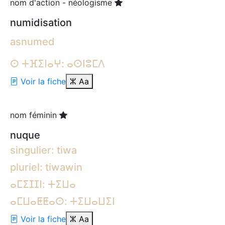
nom d'action - néologisme
numidisation
asnumed
ⵙ ⵜⴼⵉⵏⴰⵖ: ⴰⵙⵏⵓⵎⴷ
Voir la fiche
ⵣ
Aa
nom féminin
nuque
singulier: tiwa
pluriel: tiwawin
ⴰⵎⵉⵊⵊⵏ: ⵜⵉⵡⴰ
ⴰⵎⵡⴰⵟⵟⴰⵙ: ⵜⵉⵡⴰⵡⵉⵏ
Voir la fiche
ⵣ
Aa