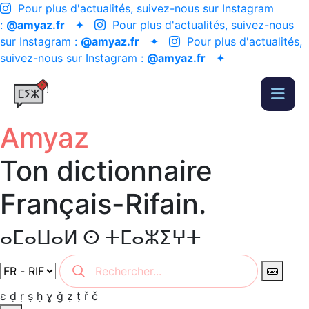
Pour plus d'actualités, suivez-nous sur Instagram
:
@amyaz.fr
✦
Pour plus d'actualités, suivez-nous
sur Instagram :
@amyaz.fr
✦
Pour plus d'actualités,
suivez-nous sur Instagram :
@amyaz.fr
✦
Amyaz
Ton dictionnaire
Français-Rifain.
ⴰⵎⴰⵡⴰⵍ ⵙ ⵜⵎⴰⵣⵉⵖⵜ
ɛ
ḍ
ṛ
ṣ
ḥ
ɣ
ǧ
ẓ
ṭ
ř
č