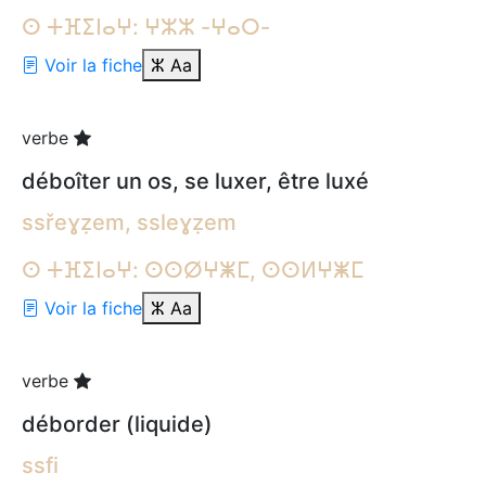
ⵙ ⵜⴼⵉⵏⴰⵖ: ⵖⵣⵣ -ⵖⴰⵔ-
Voir la fiche
ⵣ
Aa
verbe
déboîter un os, se luxer, être luxé
ssřeɣẓem, ssleɣẓem
ⵙ ⵜⴼⵉⵏⴰⵖ: ⵙⵙⵁⵖⵥⵎ, ⵙⵙⵍⵖⵥⵎ
Voir la fiche
ⵣ
Aa
verbe
déborder (liquide)
ssfi