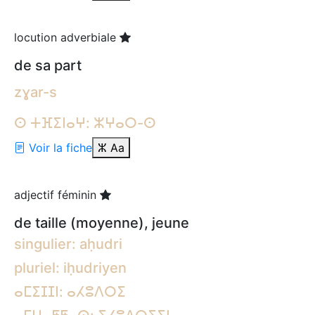
locution adverbiale
de sa part
zɣar-s
ⵙ ⵜⴼⵉⵏⴰⵖ: ⵣⵖⴰⵔ-ⵙ
Voir la fiche
ⵣ
Aa
adjectif féminin
de taille (moyenne), jeune
singulier: aḥudri
pluriel: iḥudriyen
ⴰⵎⵉⵊⵊⵏ: ⴰⵃⵓⴷⵔⵉ