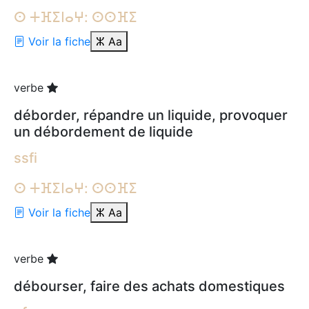
ⵙ ⵜⴼⵉⵏⴰⵖ: ⵙⵙⴼⵉ
Voir la fiche
ⵣ
Aa
verbe
déborder, répandre un liquide, provoquer
un débordement de liquide
ssfi
ⵙ ⵜⴼⵉⵏⴰⵖ: ⵙⵙⴼⵉ
Voir la fiche
ⵣ
Aa
verbe
débourser, faire des achats domestiques