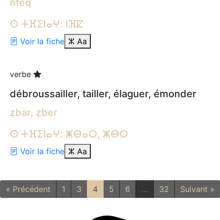
nfeq
ⵙ ⵜⴼⵉⵏⴰⵖ: ⵏⴼⵇ
Voir la fiche
ⵣ
Aa
verbe
débroussailler, tailler, élaguer, émonder
ẓbar, ẓber
ⵙ ⵜⴼⵉⵏⴰⵖ: ⵥⴱⴰⵔ, ⵥⴱⵔ
Voir la fiche
ⵣ
Aa
« Précédent
1
3
4
5
6
…
32
Suivant »