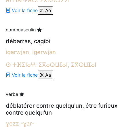
ⴰⵎⵡⴰⵟⵟⴰⵙ: ⵉⵃⵓⴷⵔⵉⵢⵏ
Voir la fiche
ⵣ
Aa
nom masculin
débarras, cagibi
igarwjan, igerwjan
ⵙ ⵜⴼⵉⵏⴰⵖ: ⵉⴳⴰⵔⵡⵊⴰⵏ, ⵉⴳⵔⵡⵊⴰⵏ
Voir la fiche
ⵣ
Aa
verbe
déblatérer contre quelqu'un, être furieux
contre quelqu'un
ɣezz -ɣar-