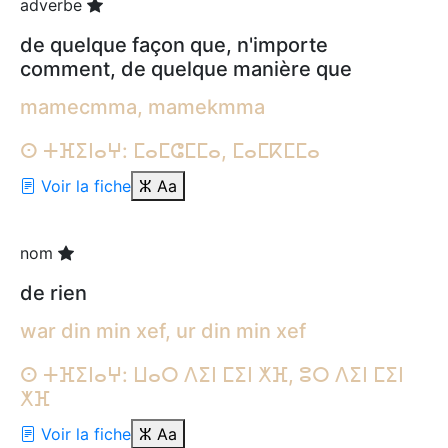
adverbe
de quelque façon que, n'importe
comment, de quelque manière que
mamecmma, mamekmma
ⵙ ⵜⴼⵉⵏⴰⵖ: ⵎⴰⵎⵛⵎⵎⴰ, ⵎⴰⵎⴽⵎⵎⴰ
Voir la fiche
ⵣ
Aa
nom
de rien
war din min xef, ur din min xef
ⵙ ⵜⴼⵉⵏⴰⵖ: ⵡⴰⵔ ⴷⵉⵏ ⵎⵉⵏ ⵅⴼ, ⵓⵔ ⴷⵉⵏ ⵎⵉⵏ
ⵅⴼ
Voir la fiche
ⵣ
Aa