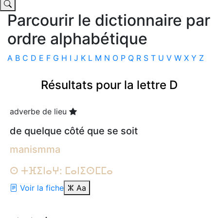
Parcourir le dictionnaire par
ordre alphabétique
A
B
C
D
E
F
G
H
I
J
K
L
M
N
O
P
Q
R
S
T
U
V
W
X
Y
Z
Résultats pour la lettre D
adverbe de lieu
de quelque côté que se soit
manismma
ⵙ ⵜⴼⵉⵏⴰⵖ: ⵎⴰⵏⵉⵙⵎⵎⴰ
Voir la fiche
ⵣ
Aa