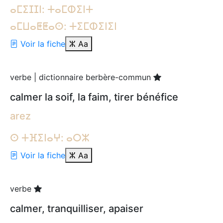
ⴰⵎⵉⵊⵊⵏ: ⵜⴰⵎⵀⵉⵏⵜ
ⴰⵎⵡⴰⵟⵟⴰⵙ: ⵜⵉⵎⵀⵉⵏⵉⵏ
Voir la fiche
ⵣ
Aa
verbe | dictionnaire berbère-commun
calmer la soif, la faim, tirer bénéfice
arez
ⵙ ⵜⴼⵉⵏⴰⵖ: ⴰⵔⵣ
Voir la fiche
ⵣ
Aa
verbe
calmer, tranquilliser, apaiser