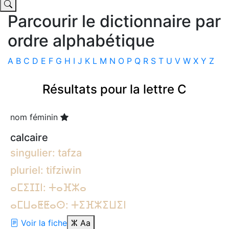
Parcourir le dictionnaire par
ordre alphabétique
A
B
C
D
E
F
G
H
I
J
K
L
M
N
O
P
Q
R
S
T
U
V
W
X
Y
Z
Résultats pour la lettre C
nom féminin
calcaire
singulier: tafza
pluriel: tifziwin
ⴰⵎⵉⵊⵊⵏ: ⵜⴰⴼⵣⴰ
ⴰⵎⵡⴰⵟⵟⴰⵙ: ⵜⵉⴼⵣⵉⵡⵉⵏ
Voir la fiche
ⵣ
Aa