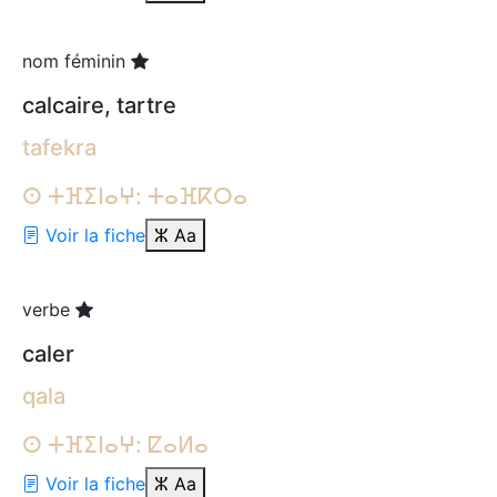
nom féminin
calcaire, tartre
tafekra
ⵙ ⵜⴼⵉⵏⴰⵖ: ⵜⴰⴼⴽⵔⴰ
Voir la fiche
ⵣ
Aa
verbe
caler
qala
ⵙ ⵜⴼⵉⵏⴰⵖ: ⵇⴰⵍⴰ
Voir la fiche
ⵣ
Aa