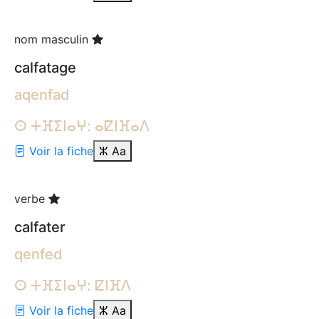
nom masculin
calfatage
aqenfad
ⵙ ⵜⴼⵉⵏⴰⵖ: ⴰⵇⵏⴼⴰⴷ
Voir la fiche
ⵣ
Aa
verbe
calfater
qenfed
ⵙ ⵜⴼⵉⵏⴰⵖ: ⵇⵏⴼⴷ
Voir la fiche
ⵣ
Aa