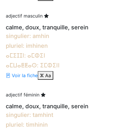
adjectif masculin
calme, doux, tranquille, serein
singulier: amhin
pluriel: imhinen
ⴰⵎⵉⵊⵊⵏ: ⴰⵎⵀⵉⵏ
ⴰⵎⵡⴰⵟⵟⴰⵙ: ⵉⵎⵀⵉⵏⵏ
Voir la fiche
ⵣ
Aa
adjectif féminin
calme, doux, tranquille, serein
singulier: tamhint
pluriel: timhinin