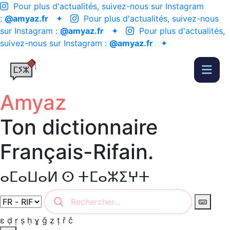
Pour plus d'actualités, suivez-nous sur Instagram
:
@amyaz.fr
✦
Pour plus d'actualités, suivez-nous
sur Instagram :
@amyaz.fr
✦
Pour plus d'actualités,
suivez-nous sur Instagram :
@amyaz.fr
✦
Amyaz
Ton dictionnaire
Français-Rifain.
ⴰⵎⴰⵡⴰⵍ ⵙ ⵜⵎⴰⵣⵉⵖⵜ
ɛ
ḍ
ṛ
ṣ
ḥ
ɣ
ǧ
ẓ
ṭ
ř
č