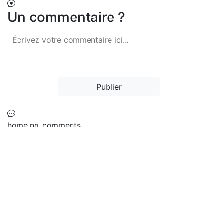
Un commentaire ?
Publier
home.no_comments
Ne manquez jamais une mise à jour sur
les richesses de la langue rifaine !
Abonnez-vous à notre newsletter pour
recevoir les dernières traductions
directement dans votre boîte mail.