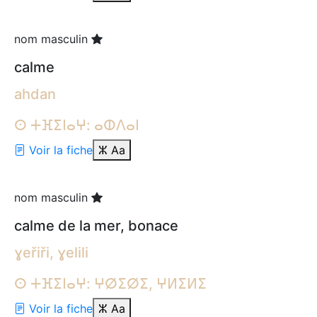
nom masculin
calme
ahdan
ⵙ ⵜⴼⵉⵏⴰⵖ: ⴰⵀⴷⴰⵏ
Voir la fiche
ⵣ
Aa
nom masculin
calme de la mer, bonace
ɣeřiři, ɣelili
ⵙ ⵜⴼⵉⵏⴰⵖ: ⵖⵁⵉⵁⵉ, ⵖⵍⵉⵍⵉ
Voir la fiche
ⵣ
Aa