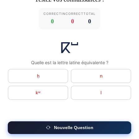
CORRECT
INCORRECT
TOTAL
0
0
0
ⴽⵯ
Quelle est la lettre latine équivalente ?
ḥ
n
kʷ
l
Nouvelle Question