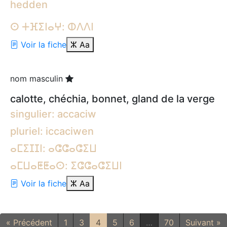
hedden
ⵙ ⵜⴼⵉⵏⴰⵖ: ⵀⴷⴷⵏ
Voir la fiche
ⵣ
Aa
nom masculin
calotte, chéchia, bonnet, gland de la verge
singulier: accaciw
pluriel: iccaciwen
ⴰⵎⵉⵊⵊⵏ: ⴰⵛⵛⴰⵛⵉⵡ
ⴰⵎⵡⴰⵟⵟⴰⵙ: ⵉⵛⵛⴰⵛⵉⵡⵏ
Voir la fiche
ⵣ
Aa
« Précédent
1
3
4
5
6
…
70
Suivant »