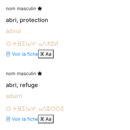
nom masculin
abri, protection
adxul
ⵙ ⵜⴼⵉⵏⴰⵖ: ⴰⴷⵅⵓⵍ
Voir la fiche
ⵣ
Aa
nom masculin
abri, refuge
adurri
ⵙ ⵜⴼⵉⵏⴰⵖ: ⴰⴷⵓⵔⵔⵉ
Voir la fiche
ⵣ
Aa