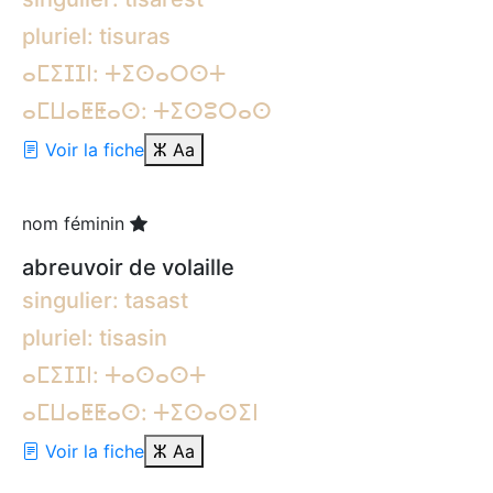
pluriel: tisuras
ⴰⵎⵉⵊⵊⵏ: ⵜⵉⵙⴰⵔⵙⵜ
ⴰⵎⵡⴰⵟⵟⴰⵙ: ⵜⵉⵙⵓⵔⴰⵙ
Voir la fiche
ⵣ
Aa
nom féminin
abreuvoir de volaille
singulier: tasast
pluriel: tisasin
ⴰⵎⵉⵊⵊⵏ: ⵜⴰⵙⴰⵙⵜ
ⴰⵎⵡⴰⵟⵟⴰⵙ: ⵜⵉⵙⴰⵙⵉⵏ
Voir la fiche
ⵣ
Aa