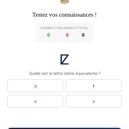
Testez vos connaissances !
CORRECT
INCORRECT
TOTAL
0
0
0
ⵇ
Quelle est la lettre latine équivalente ?
q
k
e
s