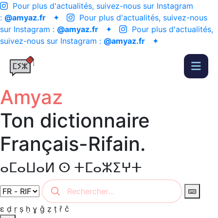
Pour plus d'actualités, suivez-nous sur Instagram
:
@amyaz.fr
✦
Pour plus d'actualités, suivez-nous
sur Instagram :
@amyaz.fr
✦
Pour plus d'actualités,
suivez-nous sur Instagram :
@amyaz.fr
✦
Amyaz
Ton dictionnaire
Français-Rifain.
ⴰⵎⴰⵡⴰⵍ ⵙ ⵜⵎⴰⵣⵉⵖⵜ
ɛ
ḍ
ṛ
ṣ
ḥ
ɣ
ǧ
ẓ
ṭ
ř
č