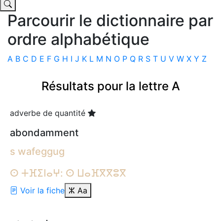
Parcourir le dictionnaire par
ordre alphabétique
A
B
C
D
E
F
G
H
I
J
K
L
M
N
O
P
Q
R
S
T
U
V
W
X
Y
Z
Résultats pour la lettre A
adverbe de quantité
abondamment
s wafeggug
ⵙ ⵜⴼⵉⵏⴰⵖ: ⵙ ⵡⴰⴼⴳⴳⵓⴳ
Voir la fiche
ⵣ
Aa