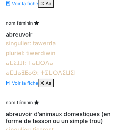
Voir la fiche
ⵣ
Aa
nom féminin
abreuvoir
singulier: tawerda
pluriel: tiwerdiwin
ⴰⵎⵉⵊⵊⵏ: ⵜⴰⵡⵔⴷⴰ
ⴰⵎⵡⴰⵟⵟⴰⵙ: ⵜⵉⵡⵔⴷⵉⵡⵉⵏ
Voir la fiche
ⵣ
Aa
nom féminin
abreuvoir d'animaux domestiques (en
forme de tesson ou un simple trou)
singulier: tisarest