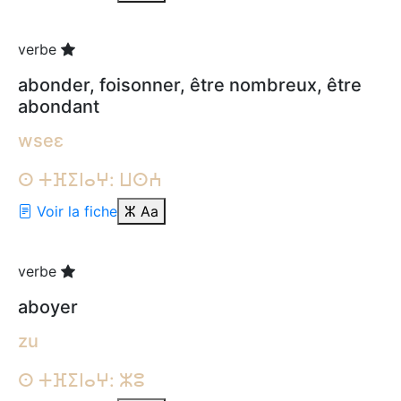
verbe
abonder, foisonner, être nombreux, être
abondant
wseɛ
ⵙ ⵜⴼⵉⵏⴰⵖ: ⵡⵙⵄ
Voir la fiche
ⵣ
Aa
verbe
aboyer
zu
ⵙ ⵜⴼⵉⵏⴰⵖ: ⵣⵓ