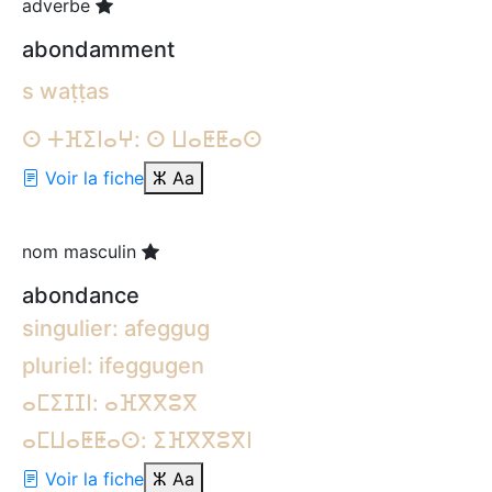
adverbe
abondamment
s waṭṭas
ⵙ ⵜⴼⵉⵏⴰⵖ: ⵙ ⵡⴰⵟⵟⴰⵙ
Voir la fiche
ⵣ
Aa
nom masculin
abondance
singulier: afeggug
pluriel: ifeggugen
ⴰⵎⵉⵊⵊⵏ: ⴰⴼⴳⴳⵓⴳ
ⴰⵎⵡⴰⵟⵟⴰⵙ: ⵉⴼⴳⴳⵓⴳⵏ
Voir la fiche
ⵣ
Aa