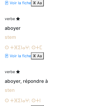
Voir la fiche
ⵣ
Aa
verbe
aboyer
stem
ⵙ ⵜⴼⵉⵏⴰⵖ: ⵙⵜⵎ
Voir la fiche
ⵣ
Aa
verbe
aboyer, répondre à
sten
ⵙ ⵜⴼⵉⵏⴰⵖ: ⵙⵜⵏ