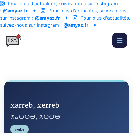
Pour plus d'actualités, suivez-nous sur Instagram
:
@amyaz.fr
✦
Pour plus d'actualités, suivez-nous
sur Instagram :
@amyaz.fr
✦
Pour plus d'actualités,
suivez-nous sur Instagram :
@amyaz.fr
✦
xarreb, xerreb
ⵅⴰⵔⵔⴱ, ⵅⵔⵔⴱ
verbe