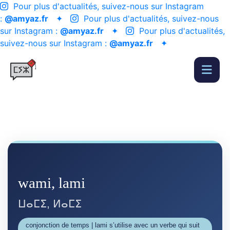
Pour plus d'actualités, suivez-nous sur Instagram
:
@amyaz.fr
✦
Pour plus d'actualités, suivez-nous
sur Instagram :
@amyaz.fr
✦
Pour plus d'actualités,
suivez-nous sur Instagram :
@amyaz.fr
✦
wami, lami
ⵡⴰⵎⵉ, ⵍⴰⵎⵉ
conjonction de temps | lami s’utilise avec un verbe qui suit