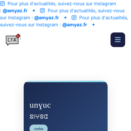
Pour plus d'actualités, suivez-nous sur Instagram
:
@amyaz.fr
✦
Pour plus d'actualités, suivez-nous
sur Instagram :
@amyaz.fr
✦
Pour plus d'actualités,
suivez-nous sur Instagram :
@amyaz.fr
✦
unɣuc
ⵓⵏⵖⵓⵛ
verbe