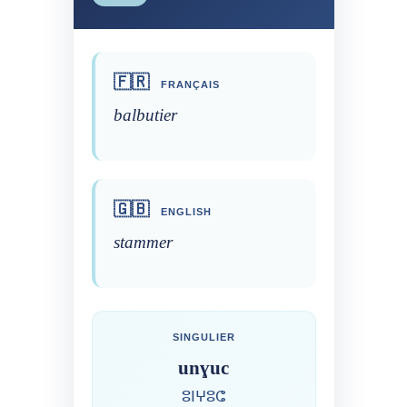
🇫🇷
FRANÇAIS
balbutier
🇬🇧
ENGLISH
stammer
SINGULIER
unɣuc
ⵓⵏⵖⵓⵛ