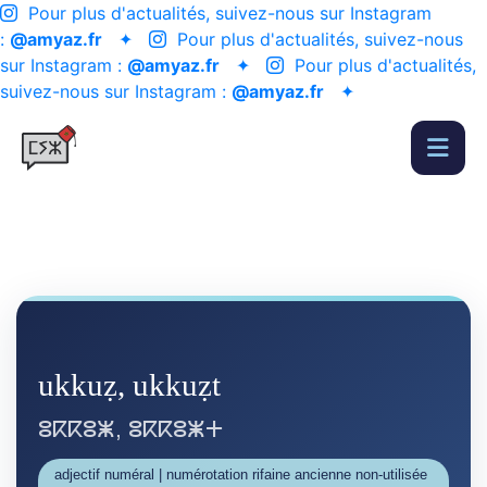
Pour plus d'actualités, suivez-nous sur Instagram
:
@amyaz.fr
✦
Pour plus d'actualités, suivez-nous
sur Instagram :
@amyaz.fr
✦
Pour plus d'actualités,
suivez-nous sur Instagram :
@amyaz.fr
✦
ukkuẓ, ukkuẓt
ⵓⴽⴽⵓⵥ, ⵓⴽⴽⵓⵥⵜ
adjectif numéral | numérotation rifaine ancienne non-utilisée