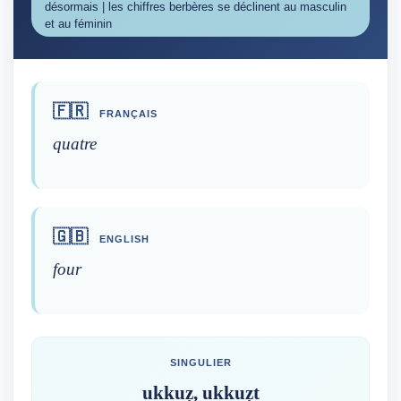
désormais | les chiffres berbères se déclinent au masculin
et au féminin
🇫🇷
FRANÇAIS
quatre
🇬🇧
ENGLISH
four
SINGULIER
ukkuẓ, ukkuẓt