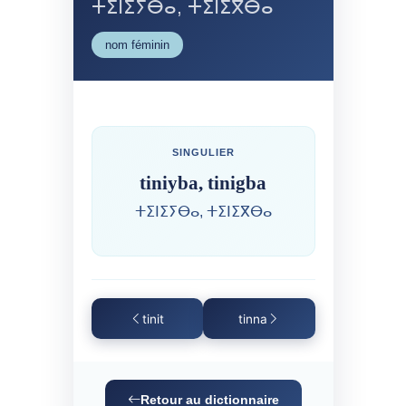
ⵜⵉⵏⵉⵢⴱⴰ, ⵜⵉⵏⵉⴳⴱⴰ
nom féminin
SINGULIER
tiniyba, tinigba
ⵜⵉⵏⵉⵢⴱⴰ, ⵜⵉⵏⵉⴳⴱⴰ
tinit
tinna
Retour au dictionnaire