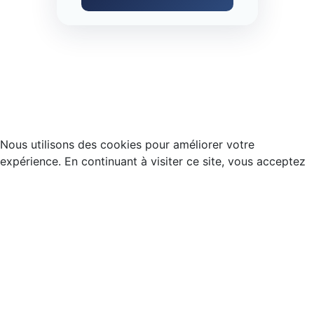
Nous utilisons des cookies pour améliorer votre
expérience. En continuant à visiter ce site, vous acceptez
notre utilisation des cookies.
Accepter
Refuser
🏆
Maroc éliminé, merci aux Lions de l'Atlas !
🇲🇦
×
Accueil
Mentions légales
À propos
Cookies
Se connecter
© 2026 — AMYAZ