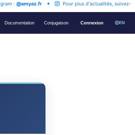
agram :
@amyaz.fr
✦
Pour plus d'actualités, suivez-
Documentation
Conjugaison
Connexion
EN