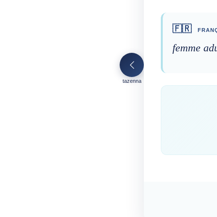
🇫🇷
FRANÇ
femme adu
tazenna