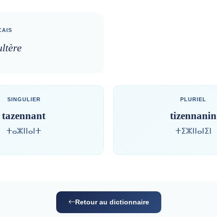
AIS
ltère
SINGULIER
PLURIEL
tazennant
tizennanin
ⵜⴰⵣⵏⵏⴰⵏⵜ
ⵜⵉⵣⵏⵏⴰⵏⵉⵏ
Retour au dictionnaire