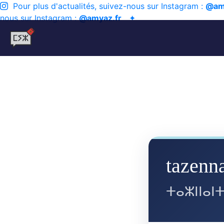
Pour plus d'actualités, suivez-nous sur Instagram :
@am
nous sur Instagram :
@amyaz.fr
✦
tazenn
ⵜⴰⵣⵏⵏⴰⵏ