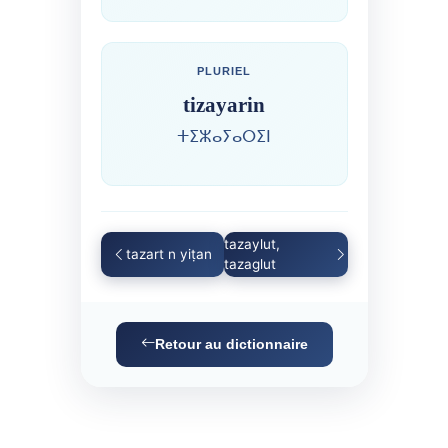
PLURIEL
tizayarin
ⵜⵉⵣⴰⵢⴰⵔⵉⵏ
tazaylut,
tazart n yiṭan
tazaglut
Retour au dictionnaire