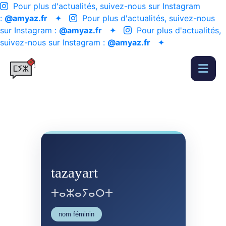
Pour plus d'actualités, suivez-nous sur Instagram
:
@amyaz.fr
✦
Pour plus d'actualités, suivez-nous
sur Instagram :
@amyaz.fr
✦
Pour plus d'actualités,
suivez-nous sur Instagram :
@amyaz.fr
✦
tazayart
ⵜⴰⵣⴰⵢⴰⵔⵜ
nom féminin