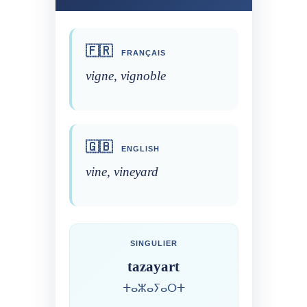
🇫🇷
FRANÇAIS
vigne, vignoble
🇬🇧
ENGLISH
vine, vineyard
SINGULIER
tazayart
ⵜⴰⵣⴰⵢⴰⵔⵜ