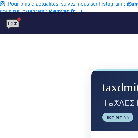
Pour plus d'actualités, suivez-nous sur Instagram :
@am
nous sur Instagram :
@amyaz.fr
✦
taxdmi
ⵜⴰⵅⴷⵎⵉ
nom féminin