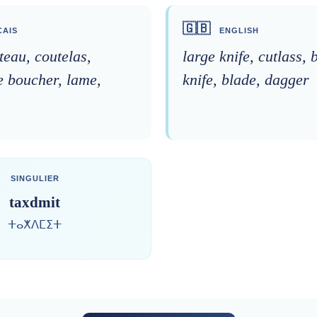
🇬🇧
AIS
ENGLISH
teau, coutelas,
large knife, cutlass, 
e boucher, lame,
knife, blade, dagger
SINGULIER
taxdmit
ⵜⴰⵅⴷⵎⵉⵜ