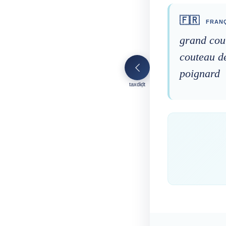
🇫🇷
FRANÇ
grand cou
couteau d
poignard
taxdiḍt