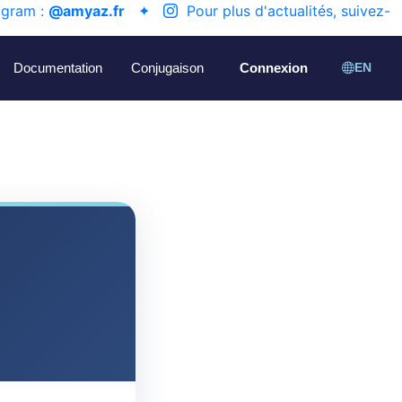
agram :
@amyaz.fr
✦
Pour plus d'actualités, suivez-
Documentation
Conjugaison
Connexion
EN