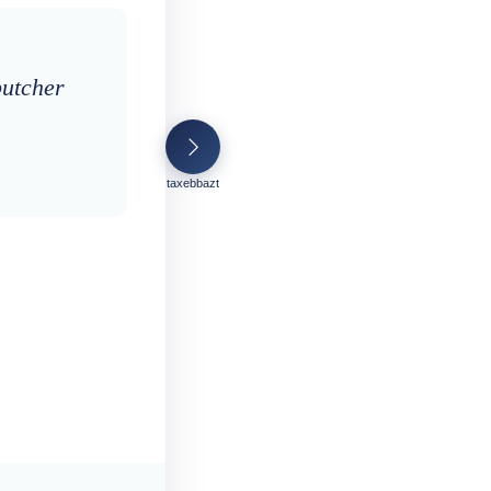
butcher
taxebbazt