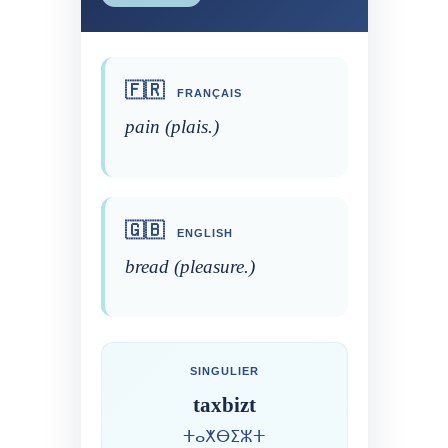
🇫🇷
FRANÇAIS
pain (plais.)
🇬🇧
ENGLISH
bread (pleasure.)
SINGULIER
taxbizt
ⵜⴰⵅⴱⵉⵣⵜ