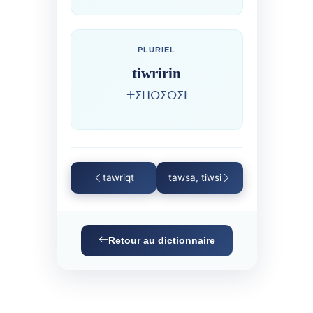
PLURIEL
tiwririn
ⵜⵉⵡⵔⵉⵔⵉⵏ
tawriqt
tawsa, tiwsi
Retour au dictionnaire