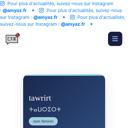
Pour plus d'actualités, suivez-nous sur Instagram
:
@amyaz.fr
✦
Pour plus d'actualités, suivez-nous
sur Instagram :
@amyaz.fr
✦
Pour plus d'actualités,
suivez-nous sur Instagram :
@amyaz.fr
✦
tawrirt
ⵜⴰⵡⵔⵉⵔⵜ
nom féminin