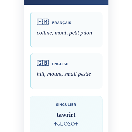
🇫🇷
FRANÇAIS
colline, mont, petit pilon
🇬🇧
ENGLISH
hill, mount, small pestle
SINGULIER
tawrirt
ⵜⴰⵡⵔⵉⵔⵜ