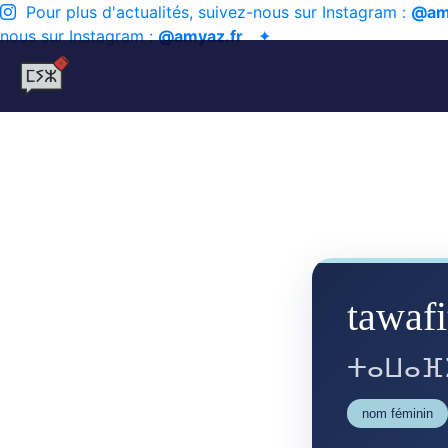
Pour plus d'actualités, suivez-nous sur Instagram :
@am
nous sur Instagram :
@amyaz.fr
✦
tawafi
ⵜⴰⵡⴰⴼ
nom féminin