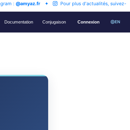
agram :
@amyaz.fr
✦
Pour plus d'actualités, suivez-
Documentation
Conjugaison
Connexion
EN