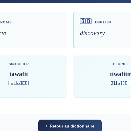
🇬🇧
NÇAIS
ENGLISH
rte
discovery
SINGULIER
PLURIEL
tawafit
tiwafiti
ⵜⴰⵡⴰⴼⵉⵜ
ⵜⵉⵡⴰⴼⵉⵜ
Retour au dictionnaire