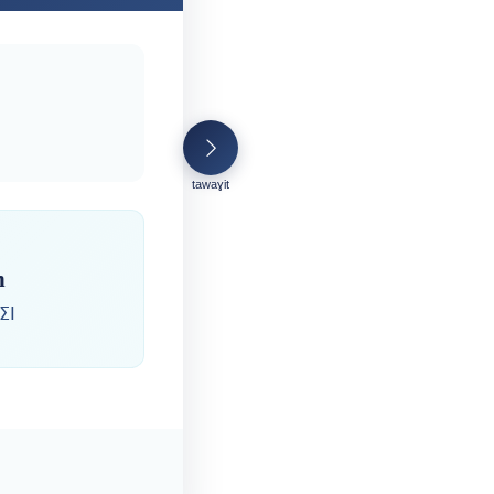
tawaɣit
n
ⵉⵏ