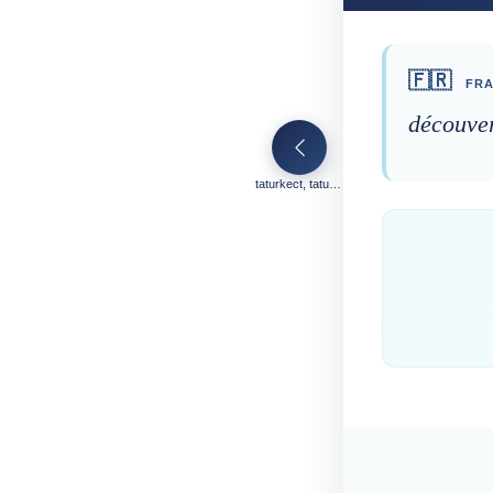
🇫🇷
FRA
découve
taturkect, taturkit