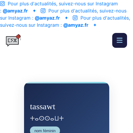
Pour plus d'actualités, suivez-nous sur Instagram
:
@amyaz.fr
✦
Pour plus d'actualités, suivez-nous
sur Instagram :
@amyaz.fr
✦
Pour plus d'actualités,
suivez-nous sur Instagram :
@amyaz.fr
✦
tassawt
ⵜⴰⵙⵙⴰⵡⵜ
nom féminin