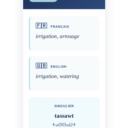
🇫🇷
FRANÇAIS
irrigation, arrosage
🇬🇧
ENGLISH
irrigation, watering
SINGULIER
tassawt
ⵜⴰⵙⵙⴰⵡⵜ