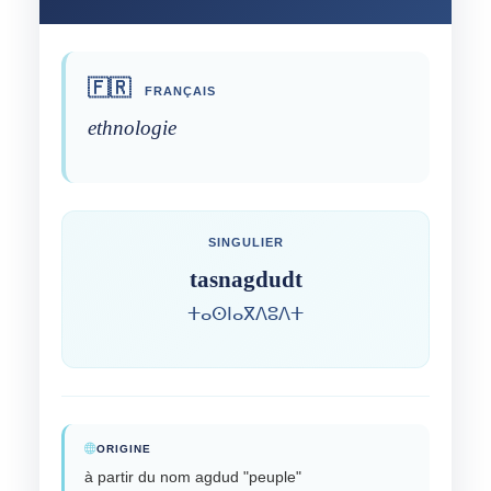
🇫🇷
FRANÇAIS
ethnologie
SINGULIER
tasnagdudt
ⵜⴰⵙⵏⴰⴳⴷⵓⴷⵜ
ORIGINE
à partir du nom agdud "peuple"