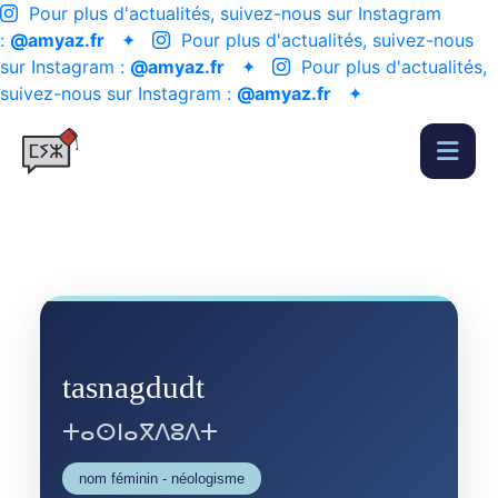
Pour plus d'actualités, suivez-nous sur Instagram
:
@amyaz.fr
✦
Pour plus d'actualités, suivez-nous
sur Instagram :
@amyaz.fr
✦
Pour plus d'actualités,
suivez-nous sur Instagram :
@amyaz.fr
✦
tasnagdudt
ⵜⴰⵙⵏⴰⴳⴷⵓⴷⵜ
nom féminin - néologisme