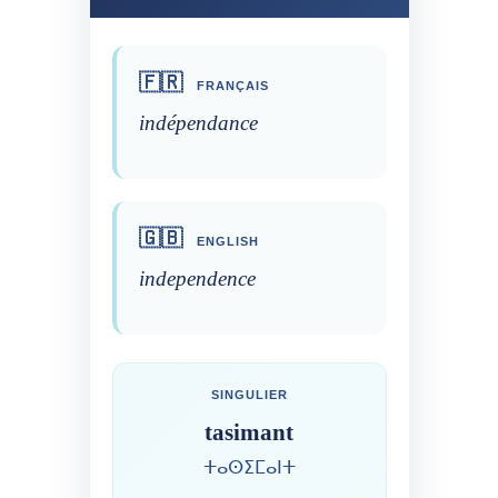
🇫🇷
FRANÇAIS
indépendance
🇬🇧
ENGLISH
independence
SINGULIER
tasimant
ⵜⴰⵙⵉⵎⴰⵏⵜ