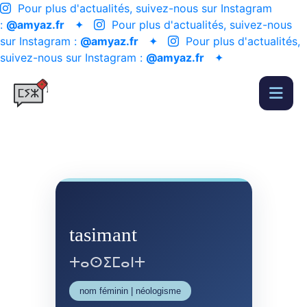
Pour plus d'actualités, suivez-nous sur Instagram
:
@amyaz.fr
✦
Pour plus d'actualités, suivez-nous
sur Instagram :
@amyaz.fr
✦
Pour plus d'actualités,
suivez-nous sur Instagram :
@amyaz.fr
✦
tasimant
ⵜⴰⵙⵉⵎⴰⵏⵜ
nom féminin | néologisme