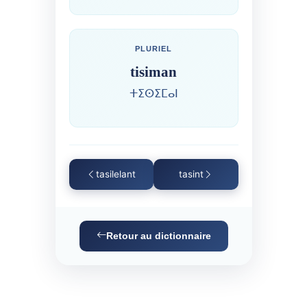
PLURIEL
tisiman
ⵜⵉⵙⵉⵎⴰⵏ
tasilelant
tasint
Retour au dictionnaire