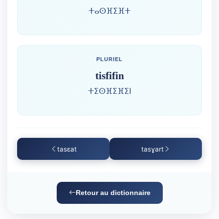
ⵜⴰⵙⴼⵉⴼⵜ
PLURIEL
tisfifin
ⵜⵉⵙⴼⵉⴼⵉⵏ
tasɛat
tasɣart
Retour au dictionnaire