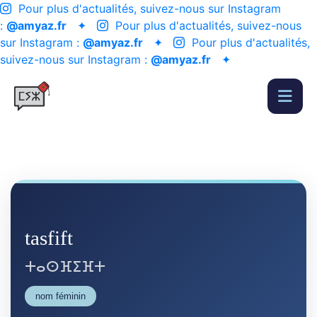
Pour plus d'actualités, suivez-nous sur Instagram
:
@amyaz.fr
✦
Pour plus d'actualités, suivez-nous
sur Instagram :
@amyaz.fr
✦
Pour plus d'actualités,
suivez-nous sur Instagram :
@amyaz.fr
✦
tasfift
ⵜⴰⵙⴼⵉⴼⵜ
nom féminin