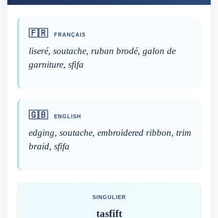
🇫🇷
FRANÇAIS
liseré, soutache, ruban brodé, galon de
garniture, sfifa
🇬🇧
ENGLISH
edging, soutache, embroidered ribbon, trim
braid, sfifa
SINGULIER
tasfift