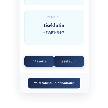
PLURIEL
tiseklutin
ⵜⵉⵙⴽⵍⵓⵜⵉⵏ
tasekla
taseksut
Retour au dictionnaire