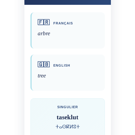
🇫🇷
FRANÇAIS
arbre
🇬🇧
ENGLISH
tree
SINGULIER
taseklut
ⵜⴰⵙⴽⵍⵓⵜ