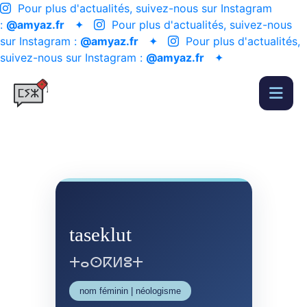
Pour plus d'actualités, suivez-nous sur Instagram
:
@amyaz.fr
✦
Pour plus d'actualités, suivez-nous
sur Instagram :
@amyaz.fr
✦
Pour plus d'actualités,
suivez-nous sur Instagram :
@amyaz.fr
✦
taseklut
ⵜⴰⵙⴽⵍⵓⵜ
nom féminin | néologisme