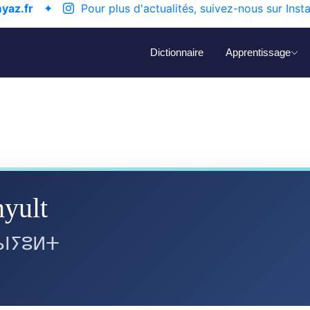
yaz.fr
✦
Pour plus d'actualités, suivez-nous sur Inst
Dictionnaire
Apprentissage
nyult
ⵏⵢⵓⵍⵜ