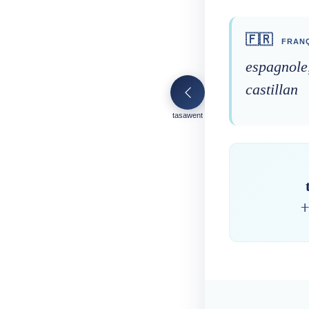
🇫🇷
FRANÇ
espagnole
castillan
tasawent
ⵜ