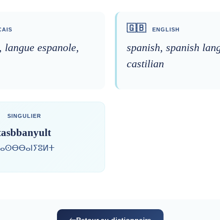
🇬🇧
AIS
ENGLISH
, langue espanole,
spanish, spanish lan
castilian
SINGULIER
tasbbanyult
ⴰⵙⴱⴱⴰⵏⵢⵓⵍⵜ
Retour au dictionnaire