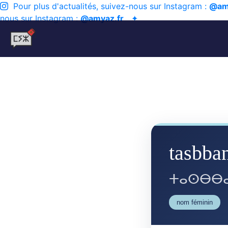
Pour plus d'actualités, suivez-nous sur Instagram :
@am
nous sur Instagram :
@amyaz.fr
✦
tasbba
ⵜⴰⵙⴱⴱⴰ
nom féminin