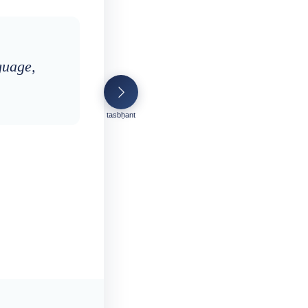
guage,
tasbḥant