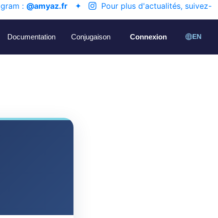
agram :
@amyaz.fr
✦
Pour plus d'actualités, suivez-
Documentation
Conjugaison
Connexion
EN