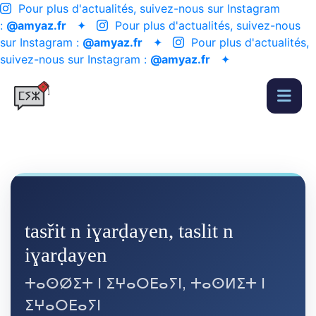
Pour plus d'actualités, suivez-nous sur Instagram
:
@amyaz.fr
✦
Pour plus d'actualités, suivez-nous
sur Instagram :
@amyaz.fr
✦
Pour plus d'actualités,
suivez-nous sur Instagram :
@amyaz.fr
✦
tasřit n iɣarḍayen, taslit n
iɣarḍayen
ⵜⴰⵙⵁⵉⵜ ⵏ ⵉⵖⴰⵔⴹⴰⵢⵏ, ⵜⴰⵙⵍⵉⵜ ⵏ
ⵉⵖⴰⵔⴹⴰⵢⵏ