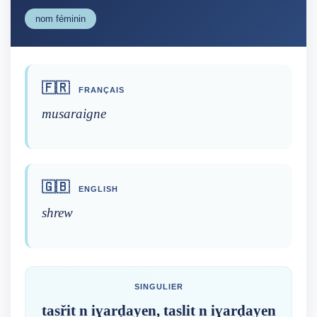
nom féminin
🇫🇷
FRANÇAIS
musaraigne
🇬🇧
ENGLISH
shrew
SINGULIER
tasřit n iɣarḍayen, taslit n iɣarḍayen