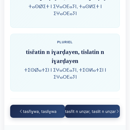
ⵜⴰⵙⵁⵉⵜ ⵏ ⵉⵖⴰⵔⴹⴰⵢⵏ, ⵜⴰⵙⵍⵉⵜ ⵏ
ⵉⵖⴰⵔⴹⴰⵢⵏ
PLURIEL
tisřatin n iɣarḍayen, tislatin n
iɣarḍayen
ⵜⵉⵙⵁⴰⵜⵉⵏ ⵏ ⵉⵖⴰⵔⴹⴰⵢⵏ, ⵜⵉⵙⵍⴰⵜⵉⵏ ⵏ
ⵉⵖⴰⵔⴹⴰⵢⵏ
tasřiɣwa, tasliɣwa
tasřit n unẓar, taslit n unẓar