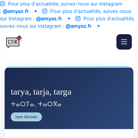
Pour plus d'actualités, suivez-nous sur Instagram
:
@amyaz.fr
✦
Pour plus d'actualités, suivez-nous
sur Instagram :
@amyaz.fr
✦
Pour plus d'actualités,
suivez-nous sur Instagram :
@amyaz.fr
✦
tarya, tarja, targa
ⵜⴰⵔⵢⴰ, ⵜⴰⵔⴳⴰ
nom féminin