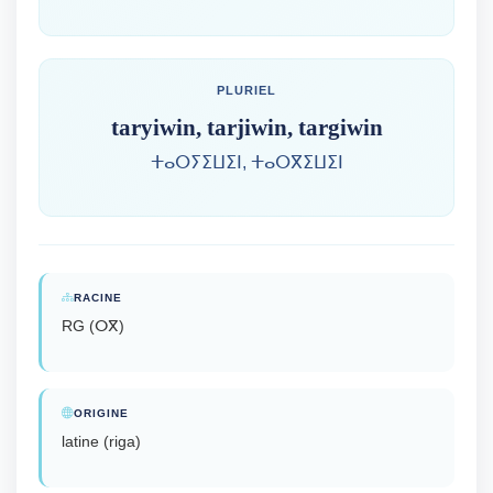
PLURIEL
taryiwin, tarjiwin, targiwin
ⵜⴰⵔⵢⵉⵡⵉⵏ, ⵜⴰⵔⴳⵉⵡⵉⵏ
RACINE
RG (ⵔⴳ)
ORIGINE
latine (riga)