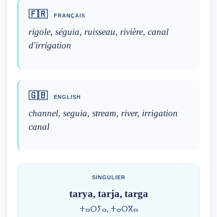
🇫🇷
FRANÇAIS
rigole, séguia, ruisseau, rivière, canal
d'irrigation
🇬🇧
ENGLISH
channel, seguia, stream, river, irrigation
canal
SINGULIER
tarya, tarja, targa
ⵜⴰⵔⵢⴰ, ⵜⴰⵔⴳⴰ