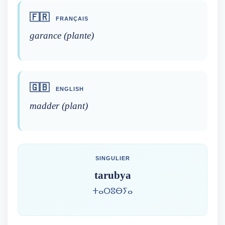
🇫🇷
FRANÇAIS
garance (plante)
🇬🇧
ENGLISH
madder (plant)
SINGULIER
tarubya
ⵜⴰⵔⵓⴱⵢⴰ