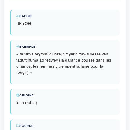
RACINE
RB (ⵔⴱ)
EXEMPLE
« tarubya teɣmmi di řxřa, timɣarin zay-s sessewan
taḍuft ḥuma ad tezweɣ (la garance pousse dans les
champs, les femmes y trempent la laine pour la
rougir) »
ORIGINE
latin (rubia)
SOURCE