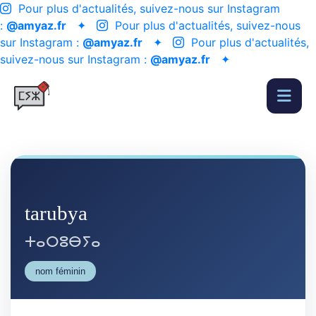
Pour plus d'actualités, suivez-nous sur Instagram
:
@amyaz.fr
✦
Pour plus d'actualités, suivez-nous
sur Instagram :
@amyaz.fr
✦
Pour plus d'actualités,
suivez-nous sur Instagram :
@amyaz.fr
✦
tarubya
ⵜⴰⵔⵓⴱⵢⴰ
nom féminin