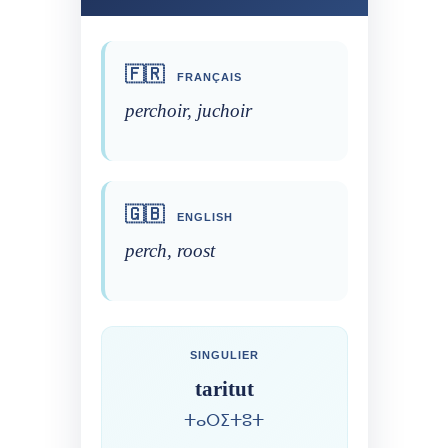
🇫🇷
FRANÇAIS
perchoir, juchoir
🇬🇧
ENGLISH
perch, roost
SINGULIER
taritut
ⵜⴰⵔⵉⵜⵓⵜ