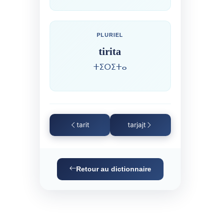
PLURIEL
tirita
ⵜⵉⵔⵉⵜⴰ
tarit
tarjajt
Retour au dictionnaire